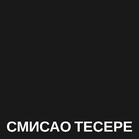
Смисао
тесере
Петар
Вујошевић
10.II.2020.
СМИСАО ТЕСЕРЕ