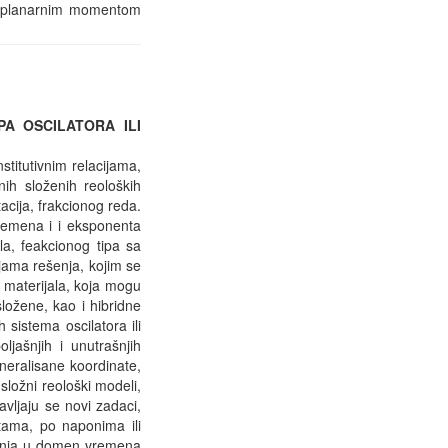
perplanarnim momentom
PA OSCILATORA ILI
stitutivnim relacijama,
nih složenih reoloških
acija, frakcionog reda.
vremena i i eksponenta
la, feakcionog tipa sa
jama rešenja, kojim se
h materijala, koja mogu
 složene, kao i hibridne
 sistema oscilatora ili
jašnjih i unutrašnjih
neralisane koordinate,
složni reološki modeli,
vljaju se novi zadaci,
tama, po naponima ili
šenja u domen vremena