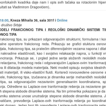
konfokalnih kvadrika daje nam i opis svih tačaka sa rotacionim hi
ezultati sa Vladimirom Dragovićem).
 18:00
, Kneza Mihaila 36, sala 301f i
Online
 društvo Srbije
DELI FRAKCIONOG TIPA I REOLOŠKI DINAMIČKI SISTEMI TI
NOG TIPA
frakcionog tipa, su prikazani odgovarajućim strukturni, formulama i kon
jalne operatore frakcionog reda. Prikazuju se grafici stuktura osnov
jala, frakcionog tipa, sa pratećim diferencijalnim vezama napona i dilat
i naknadme elastičnosti, kao i svojstvo relaksacije napna, u funkciji 
enciranja. Prikazuje se, i prgled jedne serije složenih reoloških mode
m relacijama, frakcionog reda i odgovarajućim Laplace-ovim tranformaci
a ili dilatacija modela materijala. Neki modeli opisuju svojstva idealni
rsti materijali, ili visko-elastični fluidi. Korisreći novouvedene osnovne
e, frakcionog tipa, izučavana je dinamika serije mehaničkih reoloških
 tipa, sa odgovarajućim nezavisnim generalisanim koordinatama, spol
nja. Određene su Laplace-ove tranformacije rešenja za nezavisne ge
jih stepena slobode dinamike sistema. Na tim primerika pokazano je da 
namiku sistema unose unutrašnje stepene slobode dinamike sistema. Ja
atičare, prevođenja Laplace-ovih tranformacija rešenja po koordina
nski domen. Jedan broj tih prevođenja Laplace-ovih tranformacija re