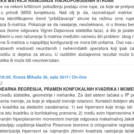
STIKA MATRICA RASEJANJA VISOKOPOBUĐENIH STRUNA
 na nekom kritičnom pobuđenju postaju crne rupe, za koje se pretpost
e u prirodi (MSS konjektura). Naš cilj je da, razmatrajući matrice 
na identifikujemo trend "približavanja" strune ka režimu crne rup
 faza S-matrica. Pokazuje se da rasejanje, neočekivano, ni u limesu b
os (kome odgovara Vigner-Dajsonova statistika faza), a što je posledi
roblemi u vezi računanja S-matrice međutim nameću širi problem: zbog
na S-matrica u najopštijoj konfiguraciji ne mora biti unitarna. Ovo nas
ojstvenih vrednosti neunitarnih i nehermitskih operatora koji ipak 
tiču iz dejstva za strunu. U različitim slučajevima rezultat može bit
istika ili može biti neuniverzalan.
18:00, Kneza Mihaila 36, sala 301f i
On-line
NU
NEARNA REGRESIJA, PRAMEN KONFOKALNIH KVADRIKA I MOMEN
k
među statistike, geometrije i mehanike. Za dati sistem tačaka u
R
po
a inercije, za koje je elipsoid inercije rotacioni. Koristeći dobijeni s
 kvadrika sa sledećim ososbinama: 1) sve hiperravni koje imaju ist
 na istu kvadriku iz konfokalnog pramena; 2) među svim hiperravnima k
manjim hiperplanarnim momentom inercije odgovara maksimalnoj Jakobi
stavljaju uopštenja klasične Pirsonove teoreme iz ortogonalne regresij
rakterizacija hiperravni sa najmanjim zbirom kvadrata rastojanja ta