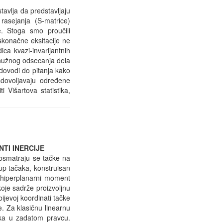
avlja da predstavljaju
rasejanja (S-matrice)
e. Stoga smo proučili
eskonačne eksitacije ne
ca kvazi-invarijantnih
 nužnog odsecanja dela
 dovodi do pitanja kako
zadovoljavaju određene
i Višartova statistika,
TI INERCIJE
smatraju se tačke na
kup tačaka, konstruisan
i hiperplanarni moment
oje sadrže proizvoljnu
jevoj koordinati tačke
e. Za klasičnu linearnu
čaka u zadatom pravcu.