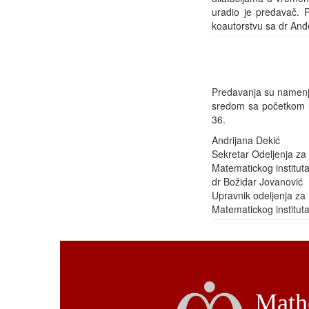
uradio je predavač. 
koautorstvu sa dr Anđe
Predavanja su namenje
sredom sa početkom u
36.
Andrijana Dekić
Sekretar Odeljenja z
Matematickog institu
dr Božidar Jovanović
Upravnik odeljenja z
Matematickog institu
Mathe