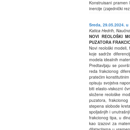
Konstruisani pramen 
inercije (zajednički r
Sreda, 29.05.2024. u
Katica Hedrih, Naučno
NOVI REOLOŠKI MO
PUZATORA FRAKCIO
Novi reološki modeli, 
koje sadrže diferenci
modela idealnih materi
Predtavljaju se površ
reda frakcionog difer
pratećim konstitutini
opisuju svojstva napon
biti elasto-viskozni čv
složene reološke model
puzatora, frakcionog
stepena slobode kreta
spoljašnjih i unutrašn
frakcionog tipa, u di
kao izazovi za matem
dilatacijama u vreme