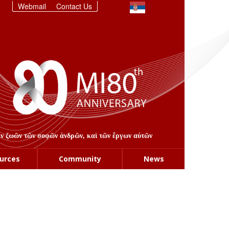
Webmail
Contact Us
στιν ζωῶν τῶν σοφῶν ἀνδρῶν, καὶ τῶν ἔργων αὐτῶν
urces
Community
News