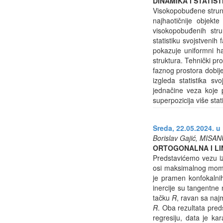
DINAMIKA I STATI
Visokopobuđene strune
najhaotičnije objekt
visokopobuđenih stru
statistiku svojstvenih
pokazuje uniformni ha
struktura. Tehnički p
faznog prostora dobije
izgleda statistika sv
jednačine veza koje po
superpozicija više stat
Sreda, 22.05.2024. u 
Borislav Gajić, MISA
ORTOGONALNA I LI
Predstavićemo vezu iz
osi maksimalnog moment
je pramen konfokalnih
inercije su tangentne
tačku
R
, ravan sa naj
R
. Oba rezultata pred
regresiju, data je ka