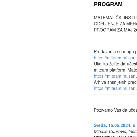
PROGRAM
MATEMATIČKI INSTI
ODELJENJE ZA MEH
PROGRAM ZA MAJ 2
Predavanja se mogu pra
https://miteam.mi.sa
Ukoliko želite da učes
miteam platformi Mate
https://miteam.mi.sa
Arhiva snimljenih pred
https://miteam.mi.sa
Pozivamo Vas da učest
Sreda, 15.05.2024. u
Mihailo Čubrović, Insti