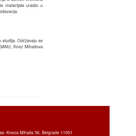
o materijale uradio u
redavanja.
 studija. Održavaju se
 SANU, Knez Mihailova
ss: Kneza Mihaila 36, Belgrade 11001