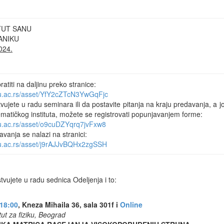
TUT SANU
ANIKU
024.
titi na daljinu preko stranice:
nu.ac.rs/asset/YfY2cZTcN3YwGqFjc
tvujete u radu seminara ili da postavite pitanja na kraju predavanja, a jo
matičkog instituta, možete se registrovati popunjavanjem forme:
nu.ac.rs/asset/o9cuDZYqrq7jvFxw8
avanja se nalazi na stranici:
nu.ac.rs/asset/j9rAJJvBQHx2zgSSH
vujete u radu sednica Odeljenja i to:
 18:00
, Kneza Mihaila 36, sala 301f i
Online
tut za fiziku, Beograd