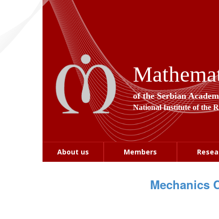
Mathemati
of the Serbian Academ
National Institute of the 
About us
Members
Resea
Mechanics 