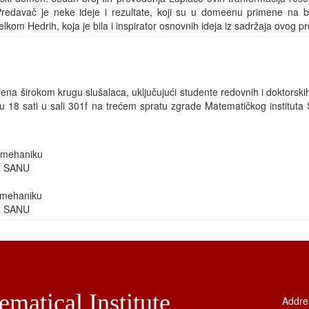
Predavač je neke ideje i rezultate, koji su u domeenu primene na bi
lkom Hedrih, koja je bila i inspirator osnovnih ideja iz sadržaja ovog p
na širokom krugu slušalaca, uključujući studente redovnih i doktorskih
 18 sati u sali 301f na trećem spratu zgrade Matematičkog instituta
a mehaniku
ta SANU
a mehaniku
ta SANU
matical Institute
Addre