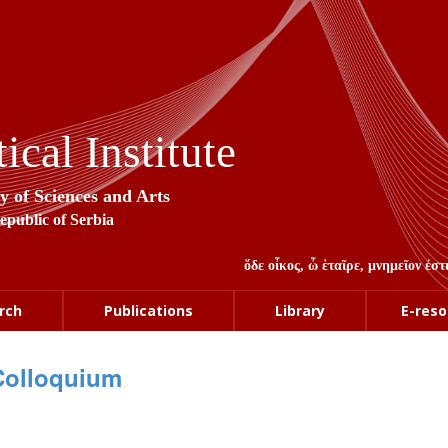
cal Institute
y of Sciences and Arts
Republic of Serbia
ὅδε οἶκος, ὦ ἑταῖρε, μνημεῖον ἐ
rch
Publications
Library
E-reso
Colloquium