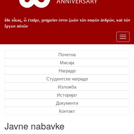
ὅδε οἶκος, ὦ ἑταῖρε, μνημεῖον ἐστιν ζωῶν τῶν σοφῶν ἀνδρῶν, καὶ τῶν
ἔργων αὐτῶν
Toggl
navig
Почетна
Мисија
Награде
Студентске награде
Изложба
Историјат
Документи
Контакт
Javne nabavke