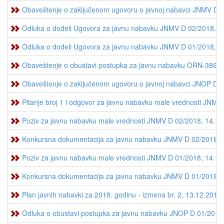
Obaveštenje o zaključenom ugovoru o javnoj nabavci JNMV D 0
Odluka o dodeli Ugovora za javnu nabavku JNMV D 02/2018, 2
Odluka o dodeli Ugovora za javnu nabavku JNMV D 01/2018, 2
Obaveštenje o obustavi postupka za javnu nabavku ORN-386500
Obaveštenje o zaključenom ugovoru o javnoj nabavci JNOP D 01
Pitanje broj 1 i odgovor za javnu nabavku male vrednosti JNMV
Poziv za javnu nabavku male vrednosti JNMV D 02/2018, 14.12
Konkursna dokumentacija za javnu nabavku JNMV D 02/2018, 
Poziv za javnu nabavku male vrednosti JNMV D 01/2018, 14.12
Konkursna dokumentacija za javnu nabavku JNMV D 01/2018, 
Plan javnih nabavki za 2018. godinu - izmena br. 2, 13.12.2018.
Odluka o obustavi postupka za javnu nabavku JNOP D 01/2018 p