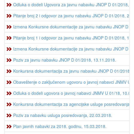
Odluka o dodeli Ugovora za javnu nabavku JNOP D 01/2018, 1
Pitanje broj 2 i odgovor za javnu nabavku JNOP D 01/2018, 23.
Izmena Konkursne dokumentacije za javnu nabavku JNOP D 01
Pitanje broj 1 i odgovor za javnu nabavku JNOP D 01/2018, 15.
Izmena Konkursne dokumentacije za javnu nabavku JNOP D 01
Poziv za javnu nabavku JNOP D 01/2018, 13.11.2018.
Konkursna dokumentacija za javnu nabavku JNOP D 01/2018, 
Obaveštenje o zaključenom ugovoru o javnoj nabavci JNMV U 0
Odluka o dodeli ugovora o javnoj nabavci JNMV U 01/18, 10.04
Konkursna dokumentacija za agencijske usluge posredovanja, 
Poziv za nabavku usluga posredovanja, 22.03.2018.
Plan javnih nabavki za 2018. godinu, 15.03.2018.