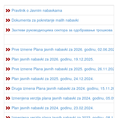
Pravilnik o Javnim nabavkama
Dokumenta za pokretanje malih nabavki
Захтеви руководиоцима сектора за одобравање трошкова
Prve izmene Plana javnih nabavki za 2026. godinu, 02.06.2026.
Plan javnih nabavki za 2026. godinu, 19.12.2025.
Prve izmene Plana javnih nabavki za 2025. godinu, 26.11.2025.
Plan javnih nabavki za 2025. godinu, 24.12.2024.
Druga izmena Plana javnih nabavki za 2024. godinu, 15.11.202
Izmenjena verzija plana javnih nabavki za 2024. godinu, 05.09.
Plan javnih nabavki za 2024. godinu, 23.02.2024.
Izmenjena verzija plana javnih nabavki za 2023. godinu, 08.11.