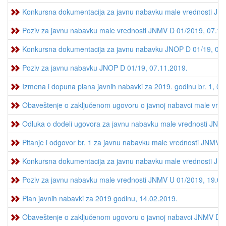
Konkursna dokumentacija za javnu nabavku male vrednosti JN
Poziv za javnu nabavku male vrednosti JNMV D 01/2019, 07.11
Konkursna dokumentacija za javnu nabavku JNOP D 01/19, 07.
Poziv za javnu nabavku JNOP D 01/19, 07.11.2019.
Izmena i dopuna plana javnih nabavki za 2019. godinu br. 1, 05
Obaveštenje o zaključenom ugovoru o javnoj nabavci male vre
Odluka o dodeli ugovora za javnu nabavku male vrednosti JNM
Pitanje i odgovor br. 1 za javnu nabavku male vrednosti JNMV 
Konkursna dokumentacija za javnu nabavku male vrednosti JN
Poziv za javnu nabavku male vrednosti JNMV U 01/2019, 19.02
Plan javnih nabavki za 2019 godinu, 14.02.2019.
Obaveštenje o zaključenom ugovoru o javnoj nabavci JNMV D 0