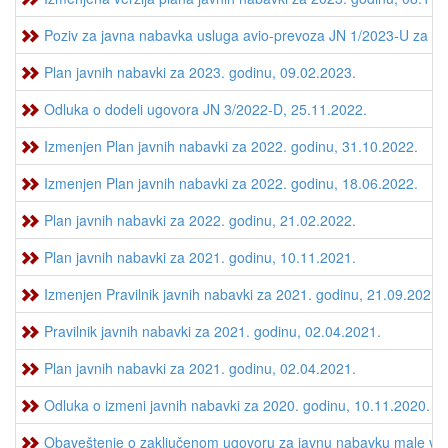
Poziv za javna nabavka usluga avio-prevoza JN 1/2023-U za 20
Plan javnih nabavki za 2023. godinu, 09.02.2023.
Odluka o dodeli ugovora JN 3/2022-D, 25.11.2022.
Izmenjen Plan javnih nabavki za 2022. godinu, 31.10.2022.
Izmenjen Plan javnih nabavki za 2022. godinu, 18.06.2022.
Plan javnih nabavki za 2022. godinu, 21.02.2022.
Plan javnih nabavki za 2021. godinu, 10.11.2021.
Izmenjen Pravilnik javnih nabavki za 2021. godinu, 21.09.2021.
Pravilnik javnih nabavki za 2021. godinu, 02.04.2021.
Plan javnih nabavki za 2021. godinu, 02.04.2021.
Odluka o izmeni javnih nabavki za 2020. godinu, 10.11.2020.
Obaveštenje o zaključenom ugovoru za javnu nabavku male vr