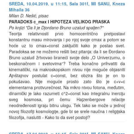
SREDA, 10.04.2019. u 11:15, Sala 301f, MI SANU, Kneza
Mihaila 36
Milan D. Nešić, pisac
PARADOKS c_max I HIPOTEZA VELIKOG PRASKA
Po knjizi "Da li je Djordano Bruno uzalud spaljen?"
Teorija relativnosti prvo homocentrično pretpostavi
konstantnu masu mirovanja i po njoj svoje cmax a potom se
hoće uz to cmax=const zaključiti kako je postao svet.
Paradoksa se ne možemo rešiti bez pitanja: da li se Đordano
Bruno uzalud žrtvovao braneći svoje delo „O Univerzumu, o
beskonačnom i svetovima“? Treba konačno prihvatiti da
kinematički, na makroskopskom nivou nije moguće objasniti
Ajnštajnov postulat c=const, bez obzira što je on to
pokušavao. Nije moguće prosto zato što je c+v=c
elementarna protivurečnost. Na mikro nivou fotona, međutim,
dinamički je lako razumeti c^2=const kao integralnu inerciju
sveg kosmosa, pri čemu Hajzenbergove relacije
neodređenosti igraju bitnu ulogu. Tek tako se može u jednoj
novoj filozofiji kosmologije, gde bi se srele naučna i religijska
filozofija, naslutiti - Kako to da svet postoji?
SREDA, 17.04.2019. u 11:15, Sala 301f, MI SANU, Kneza