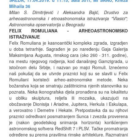
Mihaila 36
Milan S. Dimitrijević i Aleksandra Bajić, Drustvo za
arheoastronomska i etnoastronomska istrazivanja "Vlasici";
Astronomska opservatorija u Beogradu
FELIX ROMULIANA - ARHEOASTRONOMSKO
ISTRAŽIVANJE
Felix Romuliana je kasnoantički kompleks zgrada, izgradjen
u doba tetrarhije. Sagrađen je po naređenju Gaja Galerija
Maksimijana Augusta, rimskog cara (oko 260 - 311. godine),
na mestu njegovog rodjenja, kod današnjeg Gamzigrada, u
istočnom delu Srbije, i nazvan po majci Romuli. Iznećemo
naš pokušaj da se utvrde praznici koji su se slavili u Felix
Romuliani koristeći arheo-astronomske metode. Neka
božanstva koja se smatraju zaštitnicima njenih stanovnika su
poznata. Neka ikonografska djela pronađena su na lokalitetu
u obliku skulptura, reljefa ili mozaika, ukazujući na
obožavanje Dionisija i Ariadne, Jupitera, Herkula i Eskulapa,
a verovatno i Demetre i Hekate. Pretpostavka da su njihovi
praznici određivani posmatranjem Sunca i zvezda proverena
je (nakon geodetskog snimanja horizonta) korišćenjem
astronomskog softvera RedShift 7 i PLSV. Tačke promatranja
određene su prema pravilima rimske arhitekture. Razmatrani