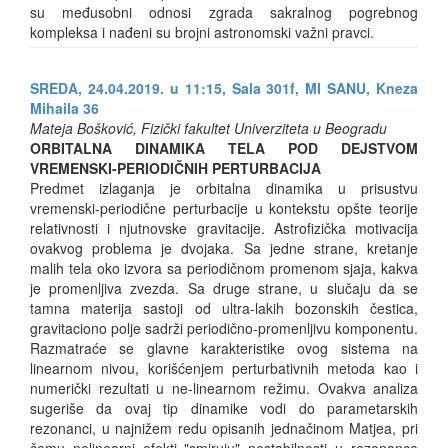
su međusobni odnosi zgrada sakralnog pogrebnog
kompleksa i nađeni su brojni astronomski važni pravci.
SREDA, 24.04.2019. u 11:15, Sala 301f, MI SANU, Kneza
Mihaila 36
Mateja Bošković, Fizički fakultet Univerziteta u Beogradu
ORBITALNA DINAMIKA TELA POD DEJSTVOM
VREMENSKI-PERIODIČNIH PERTURBACIJA
Predmet izlaganja je orbitalna dinamika u prisustvu
vremenski-periodične perturbacije u kontekstu opšte teorije
relativnosti i njutnovske gravitacije. Astrofizička motivacija
ovakvog problema je dvojaka. Sa jedne strane, kretanje
malih tela oko izvora sa periodičnom promenom sjaja, kakva
je promenljiva zvezda. Sa druge strane, u slučaju da se
tamna materija sastoji od ultra-lakih bozonskih čestica,
gravitaciono polje sadrži periodično-promenljivu komponentu.
Razmatraće se glavne karakteristike ovog sistema na
linearnom nivou, korišćenjem perturbativnih metoda kao i
numerički rezultati u ne-linearnom režimu. Ovakva analiza
sugeriše da ovaj tip dinamike vodi do parametarskih
rezonanci, u najnižem redu opisanih jednačinom Matjea, pri
čemu nelinearni efekti "smiruju" nestabilnosti u rezonance