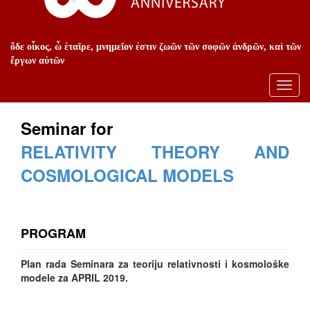
ὅδε οἶκος, ὦ ἑταῖρε, μνημεῖον ἐστιν ζωῶν τῶν σοφῶν ἀνδρῶν, καὶ τῶν
ἔργων αὐτῶν
Toggl
navig
Seminar for
RELATIVITY THEORY AND
COSMOLOGICAL MODELS
PROGRAM
Plan rada Seminara za teoriju relativnosti i kosmološke
modele za APRIL 2019.