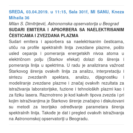
SREDA, 03.04.2019. u 11:15, Sala 301f, MI SANU, Kneza
Mihaila 36
Milan S. Dimitrijević, Astronomska opservatorija u Beograd
SUDARI EMITERA I APSORBERA SA NAELEKTRISANIM
ČESTICAMA I ZVEZDANA PLAZMA
Sudari emitera i apsorbera sa naelektrisanim česticama,
utiču na profile spektralnih linija zvezdane plazme, pošto
usled cepanja i pomeranja energetskih nivoa atoma u
električnom polju (Štarkov efekat) dolazi do širenja i
pomeranja linija u spektrima. U radu je analizirana važnost
Štarkovog širenja ovakvih linija za analizu, interpretaciju i
sintezu zvezdanih spektara, analizu, dijagnostiku i
modeliranje zvezdane plazme i značaj ovakvih rezultata za
istraživanja laboratorijske, fuzione i tehnoloških plazmi kao i
za fiziku lasera. Razmotreno je kod kakvih tipova zvezda i pri
kojim istraživanjima je Štarkovo širenje značajno i diskutovani
su metodi za teorijsko određivanje parametara širenja
spektralnih linija. Takođe je dat i pregled ovakvih istraživanja
na Astronomskoj opservatoriji u Beogradu.