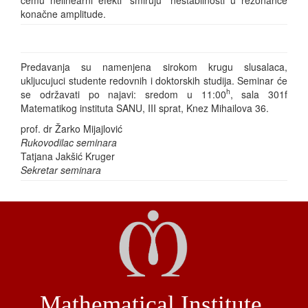
konačne amplitude.
Predavanja su namenjena sirokom krugu slusalaca,
ukljucujuci studente redovnih i doktorskih studija. Seminar će
h
se održavati po najavi: sredom u 11:00
, sala 301f
Matematikog instituta SANU, III sprat, Knez Mihailova 36.
prof. dr Žarko Mijajlović
Rukovodilac seminara
Tatjana Jakšić Kruger
Sekretar seminara
Mathematical Institute