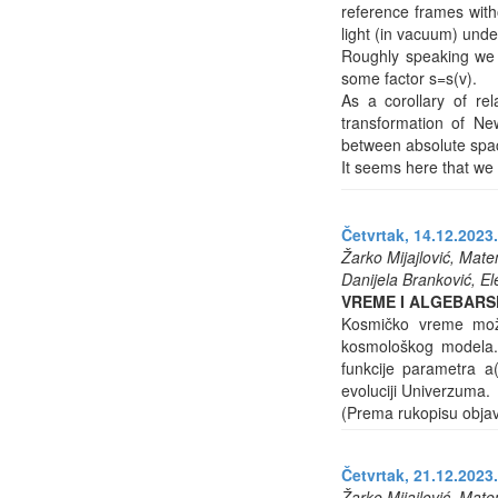
reference frames with
light (in vacuum) unde
Roughly speaking we 
some factor s=s(v).
As a corollary of re
transformation of Ne
between absolute spa
It seems here that we 
Četvrtak, 14.12.2023.
Žarko Mijajlović, Mate
Danijela Branković, El
VREME I ALGEBAR
Kosmičko vreme može
kosmološkog modela. 
funkcije parametra a
evoluciji Univerzuma.
(Prema rukopisu objav
Četvrtak, 21.12.2023.
Žarko Mijajlović, Mate