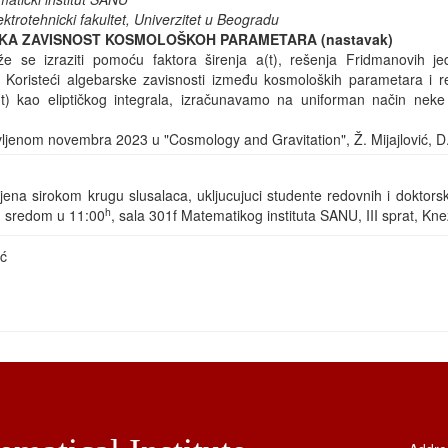
ektrotehnicki fakultet, Univerzitet u Beogradu
KA ZAVISNOST KOSMOLOŠKOH PARAMETARA (nastavak)
 se izraziti pomoću faktora širenja a(t), rešenja Fridmanovih je
Koristeći algebarske zavisnosti između kosmoloških parametara i re
(t) kao eliptičkog integrala, izračunavamo na uniforman način ne
ljenom novembra 2023 u "Cosmology and Gravitation", Ž. Mijajlović, D.
na sirokom krugu slusalaca, ukljucujuci studente redovnih i doktorsk
h
i: sredom u 11:00
, sala 301f Matematikog instituta SANU, III sprat, Kn
ić