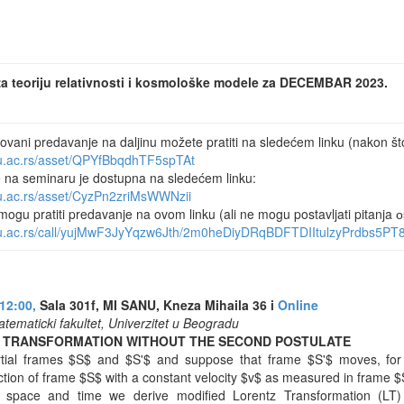
za teoriju relativnosti i kosmološke modele za DECEMBAR 2023.
rovani predavanje na daljinu možete pratiti na sledećem linku (nakon št
nu.ac.rs/asset/QPYfBbqdhTF5spTAt
e na seminaru je dostupna na sledećem linku:
nu.ac.rs/asset/CyzPn2zriMsWWNzii
mogu pratiti predavanje na ovom linku (ali ne mogu postavljati pitanja
anu.ac.rs/call/yujMwF3JyYqzw6Jth/2m0heDiyDRqBDFTDIItulzyPrdbs5
12:00,
Sala 301f, MI SANU, Kneza Mihaila 36 i
Online
tematicki fakultet, Univerzitet u Beogradu
Z TRANSFORMATION WITHOUT THE SECOND POSTULATE
tial frames $S$ and $S'$ and suppose that frame $S'$ moves, for si
ection of frame $S$ with a constant velocity $v$ as measured in frame $
 space and time we derive modified Lorentz Transformation (LT) 