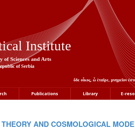
cal Institute
y of Sciences and Arts
Republic of Serbia
ὅδε οἶκος, ὦ ἑταῖρε, μνημεῖον ἐ
rch
Publications
Library
E-reso
Y THEORY AND COSMOLOGICAL MODE