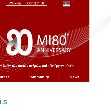
Webmail
Contact Us
στιν ζωῶν τῶν σοφῶν ἀνδρῶν, καὶ τῶν ἔργων αὐτῶν
urces
Community
News
LS