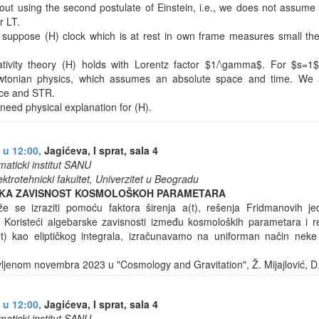
out using the second postulate of Einstein, i.e., we does not assume 
r LT.
suppose (H) clock which is at rest in own frame measures small the
lativity theory (H) holds with Lorentz factor $1/\gamma$. For $s=1
wtonian physics, which assumes an absolute space and time. We a
ce and STR.
need physical explanation for (H).
 u 12:00,
Jagićeva, I sprat, sala 4
maticki institut SANU
ektrotehnicki fakultet, Univerzitet u Beogradu
SKA ZAVISNOST KOSMOLOŠKOH PARAMETARA
 se izraziti pomoću faktora širenja a(t), rešenja Fridmanovih je
Koristeći algebarske zavisnosti između kosmoloških parametara i re
(t) kao eliptičkog integrala, izračunavamo na uniforman način ne
ljenom novembra 2023 u "Cosmology and Gravitation", Ž. Mijajlović, D.
 u 12:00,
Jagićeva, I sprat, sala 4
maticki institut SANU