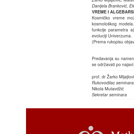
Danijela Branković, El
VREME I ALGEBARS
Kosmičko vreme može
kosmološkog modela. 
funkcije parametra a
evoluciji Univerzuma.
(Prema rukopisu objav
Predavanja su namenje
se održavati po najav
prof. dr Žarko Mijajlov
Rukovodilac seminara
Nikola Mutavdžić
Sekretar seminara