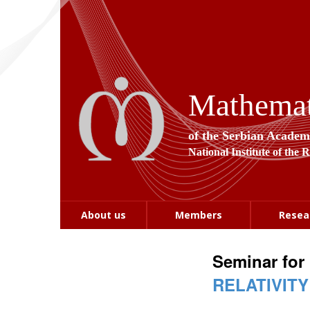
Mathemati
of the Serbian Academ
National Institute of the 
About us
Members
Resea
Seminar for
RELATIVIT