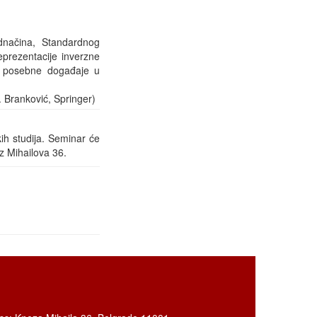
dnačina, Standardnog
prezentacije inverzne
ke posebne događaje u
 Branković, Springer)
ih studija. Seminar će
ez Mihailova 36.