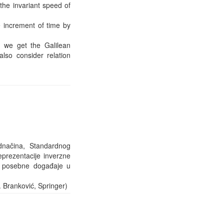
the invariant speed of
 increment of time by
$ we get the Galilean
lso consider relation
dnačina, Standardnog
prezentacije inverzne
ke posebne događaje u
 Branković, Springer)