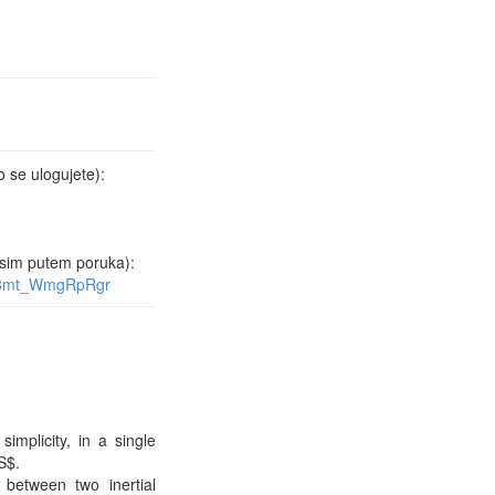
o se ulogujete):
 оsim putem poruka):
PT8mt_WmgRpRgr
mplicity, in a single
S$.
between two inertial