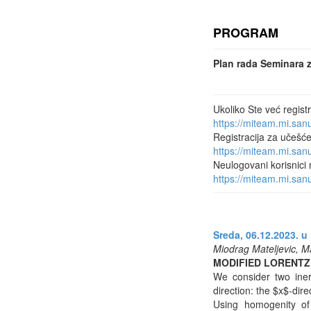
PROGRAM
Plan rada Seminara 
Ukoliko Ste već regist
https://miteam.mi.sa
Registracija za učešć
https://miteam.mi.sa
Neulogovani korisnici 
https://miteam.mi.s
Sreda, 06.12.2023. u 
Miodrag Mateljevic, Ma
MODIFIED LORENT
We consider two iner
direction: the $x$-dir
Using homogenity of