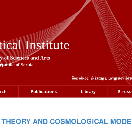
cal Institute
y of Sciences and Arts
Republic of Serbia
ὅδε οἶκος, ὦ ἑταῖρε, μνημεῖον ἐ
rch
Publications
Library
E-reso
Y THEORY AND COSMOLOGICAL MODE