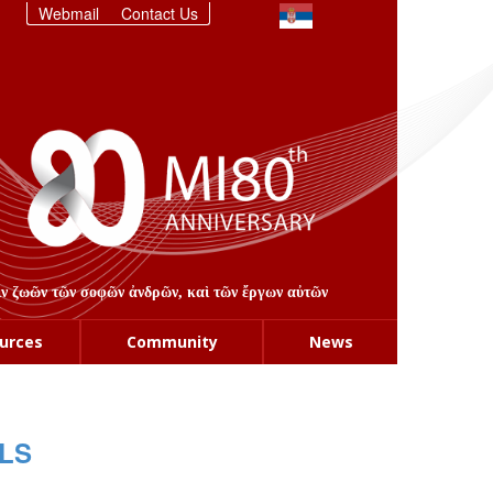
Webmail
Contact Us
στιν ζωῶν τῶν σοφῶν ἀνδρῶν, καὶ τῶν ἔργων αὐτῶν
urces
Community
News
LS