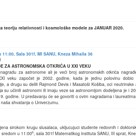
a teoriju relativnosti i kosmološke modele za JANUAR 2020.
 11:00, Sala 301f, MI SANU, Kneza Mihaila 36
B
 ZA ASTRONOMSKA OTKRIĆA U XXI VEKU
nagradu za astronome ali je veći broj astronomskih otkrića nagrađe
XI veku započet je 2002. godine, kada je jednu polovinu dobio 
e, a drugu su delili Rajmond Devis i Masatoši Košiba, oci neutrinske
a su učinili astronomi ili imaju veze sa astronomijom dodeljena je i 
19. godine. U predavanju će se govoriti o ovim nagradama i laureatima
ili naša shvatanja o Univerzumu.
na sirokom krugu slusalaca, ukljucujuci studente redovnih i doktorsk
h
i: sredom u 11:00
, sala 301f Matematikog instituta SANU, III sprat, Kn