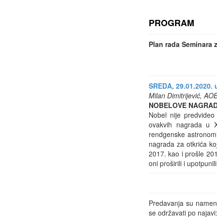
PROGRAM
Plan rada Seminara z
SREDA, 29.01.2020. u
Milan Dimitrijević, AO
NOBELOVE NAGRADE
Nobel nije predvideo 
ovakvih nagrada u X
rendgenske astronomij
nagrada za otkrića koj
2017. kao i prošle 20
oni proširili i upotpun
Predavanja su namenje
se održavati po najav