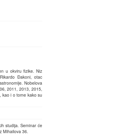
n u okviru fizike. Niz
Rikardo Đakoni, otac
 astronomije. Nobelova
2006, 2011, 2013, 2015,
, kao i o tome kako su
ih studija. Seminar će
ez Mihailova 36.