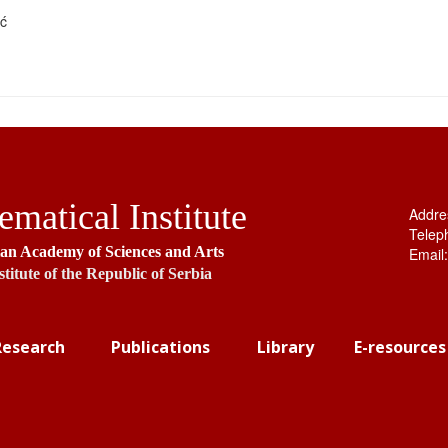
ić
matical Institute
Addre
Telep
ian Academy of Sciences and Arts
Email
stitute of the Republic of Serbia
Research
Publications
Library
E-resources