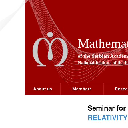
Mathemati
of the Serbian Academ
National Institute of the 
About us
Members
Resea
Seminar for
RELATIVIT