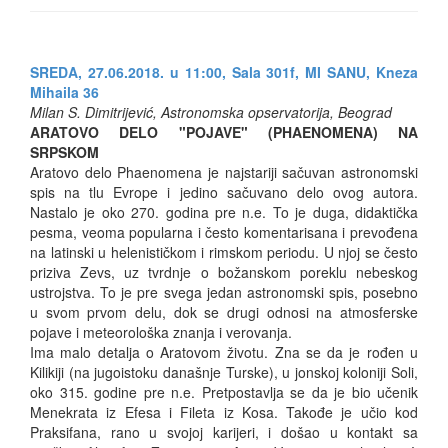
SREDA, 27.06.2018. u 11:00, Sala 301f, MI SANU, Kneza
Mihaila 36
Milan S. Dimitrijević, Astronomska opservatorija, Beograd
ARATOVO DELO "POJAVE" (PHAENOMENA) NA
SRPSKOM
Aratovo delo Phaenomena je najstariji sačuvan astronomski
spis na tlu Evrope i jedino sačuvano delo ovog autora.
Nastalo je oko 270. godina pre n.e. To je duga, didaktička
pesma, veoma popularna i često komentarisana i prevođena
na latinski u helenističkom i rimskom periodu. U njoj se često
priziva Zevs, uz tvrdnje o božanskom poreklu nebeskog
ustrojstva. To je pre svega jedan astronomski spis, posebno
u svom prvom delu, dok se drugi odnosi na atmosferske
pojave i meteorološka znanja i verovanja.
Ima malo detalja o Aratovom životu. Zna se da je rođen u
Kilikiji (na jugoistoku današnje Turske), u jonskoj koloniji Soli,
oko 315. godine pre n.e. Pretpostavlja se da je bio učenik
Menekrata iz Efesa i Fileta iz Kosa. Takođe je učio kod
Praksifana, rano u svojoj karijeri, i došao u kontakt sa