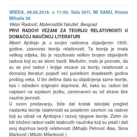
SREDA, 06.06.2018. u 11:00, Sala 301f, MI SANU, Kneza
Mihaila 36
Viktor Radović, Matematički fakultet, Beograd
PRVI RADOVI VEZANI ZA TEORIJU RELATIVNOSTI U
DOMAĆOJ NAUČNOJ LITERATURI
Albert Ajnštajn je u svojim radovima objavljenim 1905.
godine, zasnovao teoriju relativnosti. Ta teorija je imala
velikog odjeka, što je rezultovalo velikim brojem objavljenih
radova koji su se istom bavili. Međutim, malo je poznato, da
su se prvi radovi i knjige vezane za teoriju relativnosti u
domaćoj literaturi pojavili već početkom dvadesetih godina
prošlog veka. U tim delima data su objašnjenja same teorije,
kao i određeni originalni doprinosi. Ali, kako su radovi bili
napisani na srpskom jeziku, zanemareni su od strane šire
naučne javnosti.
U ovom predavanju, biće dat kratak istorijski pregled
nastanka teorije ralativnosti sa posebnim osvrtom na radove
koji su uticali na Ajnštajna i razvoj njegove teorije. Zatim će
biti izloženi radovi naših istaknutih naučnika koji su pisali i dali
svoj doprinos teoriji relativnosti (Mihajlo Petrović Alas, Sima
Marković i Milutin Milanković ).