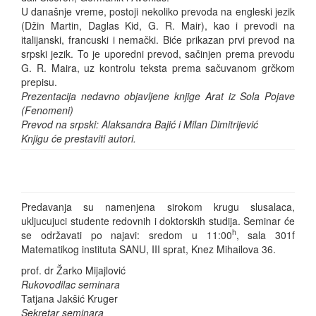
U današnje vreme, postoji nekoliko prevoda na engleski jezik
(Džin Martin, Daglas Kid, G. R. Mair), kao i prevodi na
italijanski, francuski i nemački. Biće prikazan prvi prevod na
srpski jezik. To je uporedni prevod, sačinjen prema prevodu
G. R. Maira, uz kontrolu teksta prema sačuvanom grčkom
prepisu.
Prezentacija nedavno objavljene knjige Arat iz Sola Pojave
(Fenomeni)
Prevod na srpski: Alaksandra Bajić i Milan Dimitrijević
Knjigu će prestaviti autori.
Predavanja su namenjena sirokom krugu slusalaca,
ukljucujuci studente redovnih i doktorskih studija. Seminar će
h
se održavati po najavi: sredom u 11:00
, sala 301f
Matematikog instituta SANU, III sprat, Knez Mihailova 36.
prof. dr Žarko Mijajlović
Rukovodilac seminara
Tatjana Jakšić Kruger
Sekretar seminara