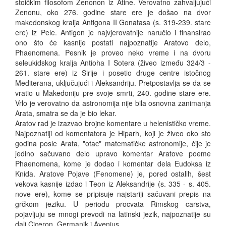
stoičkim filosofom Zenonon iz Atine. Verovatno zahvaljujući
Zenonu, oko 276. godine stare ere je došao na dvor
makedonskog kralja Antigona II Gonatasa (s. 319-239. stare
ere) iz Pele. Antigon je najvjerovatnije naručio i finansirao
ono što će kasnije postati najpoznatije Aratovo delo,
Phaenomena. Pesnik je proveo neko vreme i na dvoru
seleukidskog kralja Antioha I Sotera (živeo između 324/3 -
261. stare ere) iz Sirije i posetio druge centre istočnog
Mediterana, uključujući i Aleksandriju. Pretpostavlja se da se
vratio u Makedoniju pre svoje smrti, 240. godine stare ere.
Vrlo je verovatno da astronomija nije bila osnovna zanimanja
Arata, smatra se da je bio lekar.
Aratov rad je izazvao brojne komentare u helenističko vreme.
Najpoznatiji od komentatora je Hiparh, koji je živeo oko sto
godina posle Arata, "otac" matematičke astronomije, čije je
jedino sačuvano delo upravo komentar Aratove poeme
Phaenomena, kome je dodao i komentar dela Eudoksa iz
Knida. Aratove Pojave (Fenomene) je, pored ostalih, šest
vekova kasnije izdao i Teon iz Aleksandrije (s. 335 - s. 405.
nove ere), kome se pripisuje najstariji sačuvani prepis na
grčkom jeziku. U periodu procvata Rimskog carstva,
pojavljuju se mnogi prevodi na latinski jezik, najpoznatije su
dali Ciceron, Germanik i Avenius.