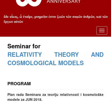
ὅδε οἶκος, ὦ ἑταῖρε, μνημεῖον ἐστιν ζωῶν τῶν σοφῶν ἀνδρῶν, καὶ τῶν
ἔργων αὐτῶν
Toggl
navig
Seminar for
RELATIVITY THEORY AND
COSMOLOGICAL MODELS
PROGRAM
Plan rada Seminara za teoriju relativnosti i kosmološke
modele za JUN 2018.