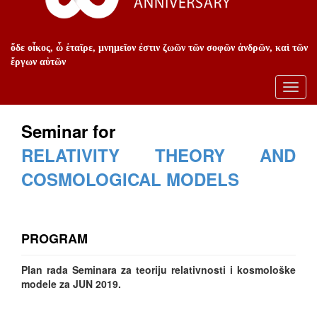
ὅδε οἶκος, ὦ ἑταῖρε, μνημεῖον ἐστιν ζωῶν τῶν σοφῶν ἀνδρῶν, καὶ τῶν
ἔργων αὐτῶν
Toggl
navig
Seminar for
RELATIVITY THEORY AND
COSMOLOGICAL MODELS
PROGRAM
Plan rada Seminara za teoriju relativnosti i kosmološke
modele za JUN 2019.