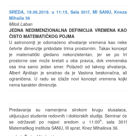
SREDA, 19.06.2019. u 11:15, Sala 301f, MI SANU, Kneza
Mihaila 36
Miloš Laban
JEDNA NEDIMENZIONALNA DEFINICIJA VREMENA KAO
ČISTO MATEMATIČKOG POJMA
U astronomiji je odomaćeno shvatanje vremena kao neke
četvrte dimenzije pridodate trima prostornim. Takav koncept
je matematički gledano nekonzistentan, jer se po tri
prostorne ose može kretati u oba pravca, dok vremenska
osa ima samo jedan smer. Polazeći od takvog shvatanja,
Albert Ajnštajn je smatrao da je Vasiona beskonačna, ali
ograničena. U radu se izlaže novi koncept vremena kojki
nema karakter dimenzije.
Predavanja su namenjena sirokom krugu slusalaca,
ukljucujuci studente redovnih i doktorskih studija. Seminar će
h
se održavati po najavi: sredom u 11:00
, sala 301f
Matematikog instituta SANU, III sprat, Knez Mihailova 36.