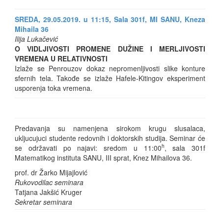
SREDA, 29.05.2019. u 11:15, Sala 301f, MI SANU, Kneza
Mihaila 36
Ilija Lukačević
O VIDLJIVOSTI PROMENE DUŽINE I MERLJIVOSTI
VREMENA U RELATIVNOSTI
Izlaže se Penrouzov dokaz nepromenljivosti slike konture
sfernih tela. Takođe se izlaže Hafele-Kitingov eksperiment
usporenja toka vremena.
Predavanja su namenjena sirokom krugu slusalaca,
ukljucujuci studente redovnih i doktorskih studija. Seminar će
h
se održavati po najavi: sredom u 11:00
, sala 301f
Matematikog instituta SANU, III sprat, Knez Mihailova 36.
prof. dr Žarko Mijajlović
Rukovodilac seminara
Tatjana Jakšić Kruger
Sekretar seminara