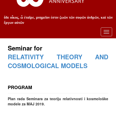
ὅδε οἶκος, ὦ ἑταῖρε, μνημεῖον ἐστιν ζωῶν τῶν σοφῶν ἀνδρῶν, καὶ τῶν
ἔργων αὐτῶν
Toggl
navig
Seminar for
RELATIVITY THEORY AND
COSMOLOGICAL MODELS
PROGRAM
Plan rada Seminara za teoriju relativnosti i kosmološke
modele za MAJ 2019.