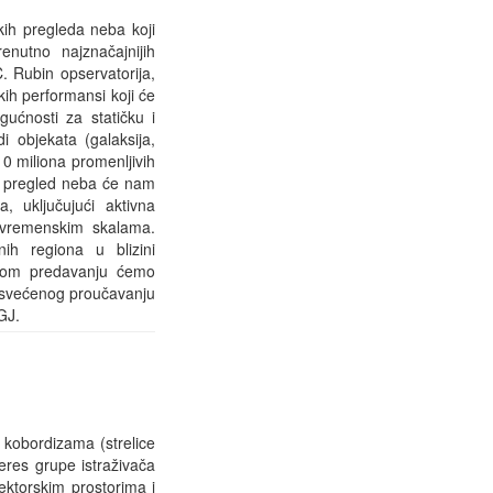
ikih pregleda neba koji
nutno najznačajnijih
. Rubin opservatorija,
ih performansi koji će
ćnosti za statičku i
 objekata (galaksija,
10 miliona promenljivih
T pregled neba će nam
 uključujući aktivna
m vremenskim skalama.
nih regiona u blizini
ovom predavanju ćemo
posvećenog proučavanju
GJ.
 kobordizama (strelice
eres grupe istraživača
vektorskim prostorima i