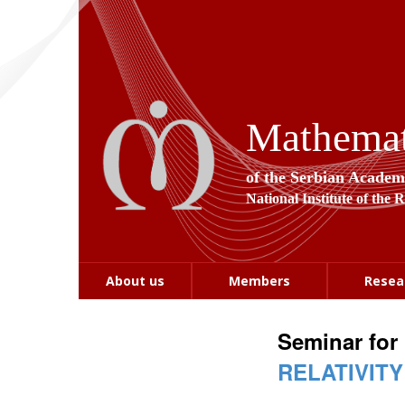
Mathemati
of the Serbian Academ
National Institute of the 
About us
Members
Resea
Seminar for
RELATIVIT