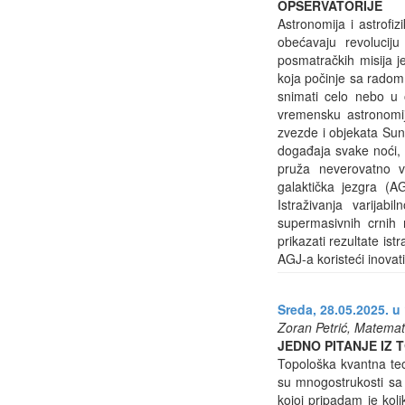
OPSERVATORIJE
Astronomija i astrofiz
obećavaju revoluci
posmatračkih misija j
koja počinje sa radom
snimati celo nebo u 
vremensku astronomij
zvezde i objekata Sunč
događaja svake noći
pruža neverovatno ve
galaktička jezgra (A
Istraživanja varijab
supermasivnih crnih 
prikazati rezultate is
AGJ-a koristeći inova
Sreda, 28.05.2025. u 
Zoran Petrić, Matemati
JEDNO PITANJE IZ 
Topološka kvantna teo
su mnogostrukosti sa 
kojoj pripadam je koli