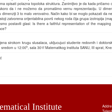
jima opisati polazna topoloka struktura. Zanimljivo je da kada pričamo
skoro da i ne možemo da promašimo vernu reprezentaciju. U dimenz
 u dimenziji 3 to malo verovatno. Način kako bi se moglo pokazati da n
toji zatvorena orijentabilna površ nekog roda čija grupa izotropija (ma
 smo postavili glasi: Is there a faithful representation of the mappin
face?
na sirokom krugu slusalaca, ukljucujuci studente redovnih i doktorsk
h
i: sredom u 12:00
, sala 301f Matematikog instituta SANU, III sprat, Kn
ić
matical Institute
Addre
Telep