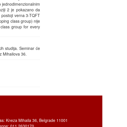
 o jednodimenzionalnim
iji 2 je pokazano da
e postoji verna 3-TQFT
pping class group) nije
g class group for every
ih studija. Seminar će
ez Mihailova 36.
ss: Kneza Mihaila 36, Belgrade 11001
hone: 011 2630170