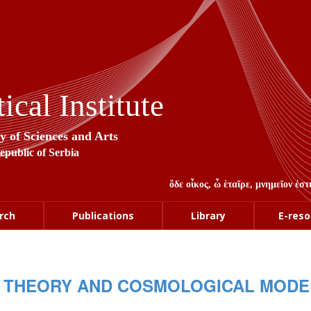
cal Institute
y of Sciences and Arts
Republic of Serbia
ὅδε οἶκος, ὦ ἑταῖρε, μνημεῖον ἐ
rch
Publications
Library
E-reso
Y THEORY AND COSMOLOGICAL MODE