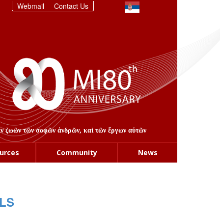
Webmail
Contact Us
στιν ζωῶν τῶν σοφῶν ἀνδρῶν, καὶ τῶν ἔργων αὐτῶν
urces
Community
News
LS