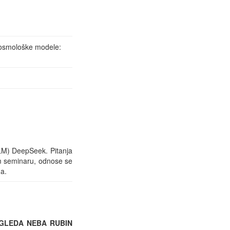
 kosmološke modele:
LLM) DeepSeek. Pitanja
om seminaru, odnose se
ma.
EGLEDA NEBA RUBIN