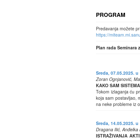
PROGRAM
Predavanja možete pra
https://miteam.mi.sa
Plan rada Seminara z
Sreda, 07.05.2025. u 
Zoran Ognjanović, Mat
KAKO SAM SISTEMA
Tokom izlaganja ću pr
koja sam postavljao, 
na neke probleme iz ob
Sreda, 14.05.2025. u 
Dragana Ilić, Anđelka
ISTRAŽIVANJA AKT