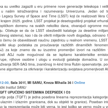
ika su uveliko zagazili u eru primene nove generacije teleskopa i vel
ju u našim istraživanjima i razumevanju Univerzuma. Jedan od tre
e Legacy Survey of Space and Time (LSST) koji će realizovati Vera C
 krajem 2025. godine. LSST projekat je desetogodišnji projekat vrhunsk
optičkom domenu na svakih nekoliko dana, otvarajući ogromne mogu
u. Očekuje se da će LSST obezbediti kataloge za desetine milijardi
evog sistema), kao i da će otkriti milijarde novih događaja, odnosno 
, o čemu će obaveštavati naučnu zajednicu u realnom vremenu. LSS
liki skup podataka za proučavanje različitih dinamičkih fenomena,
GJ) za koje znamo da su izuzetno promenljivi izvori na različiti
ilnosti AGJ nude mogućnost da se ispitamo karakteristike emisio
rupe, njihove osobine i ulogu u evoluciji galaksije domaćina. U 
traživanja SER-SAG tima, zvaničnog in-kind tima Rubin opservatorije, 
tivne algoritame za otkrivanje i karakterizaciju svojstava promenjivosti A
12:00,
Sala 301f, MI SANU, Kneza Mihaila 36 i
Online
čki Institut SANU
TQFT UPUĆENO SISTEMIMA DEEPSEEK I O3
rija polja (TQFT) je jedna posebna linearna reprezentacija kategorije
ulaznim i izlaznim granicama, dok su objekti te granice). Poseban int
ko ta reprezentacija može biti verna, to jest koliko se verno može u 