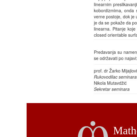
linearnim preslikavan
kobordizmima, onda 
verne postoje, dok je
je da se pokaže da pos
linearna. Pitanje koje
closed orientable sur
Predavanja su namenje
se održavati po najav
prof. dr Žarko Mijajlov
Rukovodilac seminara
Nikola Mutavdžić
Sekretar seminara
Mathe