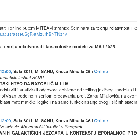
titi i online putem MITEAM stranice Seminara za teoriju relativnosti i
nu.ac.rs/asset/SgR4tMzurhBNTNz4v
a teoriju relativnosti i kosmološke modele za MAJ 2025.
12:00,
Sala 301f, MI SANU, Kneza Mihaila 36 i
Online
ematički institut SANU
TSKI HTEO DA RAZOBLIČIM LLM
edstaviti i analizirati odgovore dobijene od velikog jezičkog modela (
motivisan trodelnom serijom predavanja prof. Žarka Mijajlovića na ov
lasti matematičke logike i na samo funkcionisanje ovog i sličnih siste
12:00,
Sala 301f, MI SANU, Kneza Mihaila 36 i
Online
 Kovačević, Matematički fakultet u Beogradu
IVNIH GALAKTIČKIH JEZGARA U KONTEKSTU EPOHALNOG PR