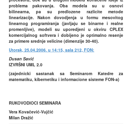
problema pakovanja. Oba modela su u osnovi
bilinearna, pa su predlozene razlicite metode
linearizacije. Nakon dovodjenja u formu mesovitog
linearnog programiranja (javljaju se binarne i realne
promenljive), modeli su uporedjeni u okviru CPLEX
komercijalnog softvera i dobijeno je optimalno resenje
za primere srednje velicine (dimenzije 30-40).
Utorak, 25.04.2006. u 14:15, sala 212, FON:
Dusan Savić
IZVRŠNI UML 2.0
(zajednicki sastanak sa Seminarom Katedre za
matematiku, kibernetiku i informacione sisteme FON-a)
RUKOVODIOCI SEMINARA
Vera Kovačević-Vujčić
Milan Dražić