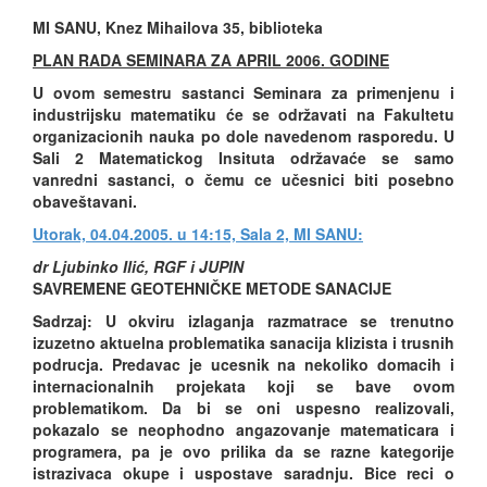
MI SANU, Knez Mihailova 35, biblioteka
PLAN RADA SEMINARA ZA APRIL 2006. GODINE
U ovom semestru sastanci Seminara za primenjenu i
industrijsku matematiku će se održavati na Fakultetu
organizacionih nauka po dole navedenom rasporedu. U
Sali 2 Matematickog Insituta održavaće se samo
vanredni sastanci, o čemu ce učesnici biti posebno
obaveštavani.
Utorak, 04.04.2005. u 14:15, Sala 2, MI SANU:
dr Ljubinko Ilić, RGF i JUPIN
SAVREMENE GEOTEHNIČKE METODE SANACIJE
Sadrzaj: U okviru izlaganja razmatrace se trenutno
izuzetno aktuelna problematika sanacija klizista i trusnih
podrucja. Predavac je ucesnik na nekoliko domacih i
internacionalnih projekata koji se bave ovom
problematikom. Da bi se oni uspesno realizovali,
pokazalo se neophodno angazovanje matematicara i
programera, pa je ovo prilika da se razne kategorije
istrazivaca okupe i uspostave saradnju. Bice reci o