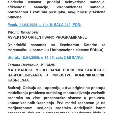
sledecim temama: principi neinvazivne sanacije,
efikasnost sanacije, ekonomicnost sanacije,
pouzdanost i kontrola postupka, mogucnost prakticne
primene.
Petak, 11.04.2006. u 14:15, SALA 212, FON:
Vitomir Kovanović
ASPEKTNO ORIJENTISANO PROGRAMIRANJE
(zajednički sastanak sa Seminarom Katedre za
matematiku, kibernetiku i informacione sisteme FON--a)
Utorak, 18.04.2006. u 14:15, sala 2 MI SANU:
Tatjana Davidović, MI SANU
MATEMATIČKO MODELIRANJE PROBLEMA STATIČKOG
RASPOREDJIVANJA U PRISUSTVU KOMUNIKACONIH
KAŠNJENJA
Sadrzaj: Opisuju se i uporedjuju dva originalna pristupa
modeliranju problema statickog rasporedjivanja zavisnih
zadataka na vise- procesorske sisteme u prisustvu
komunikacionih kasnjenja. Prvi model zasnovan je na
medjusobnom uredjenju zadataka dodeljenih istom
procesoru, dok su u drugom modelu koriscene ideje iz