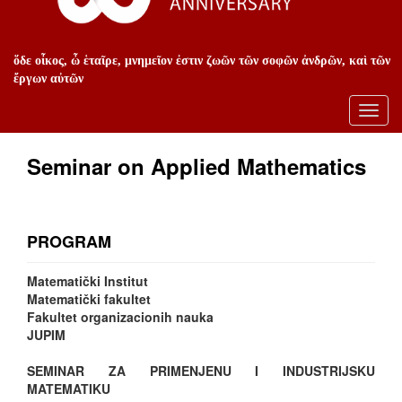
ὅδε οἶκος, ὦ ἑταῖρε, μνημεῖον ἐστιν ζωῶν τῶν σοφῶν ἀνδρῶν, καὶ τῶν
ἔργων αὐτῶν
Toggl
navig
Seminar on Applied Mathematics
PROGRAM
Matematički Institut
Matematički fakultet
Fakultet organizacionih nauka
JUPIM
SEMINAR ZA PRIMENJENU I INDUSTRIJSKU
MATEMATIKU