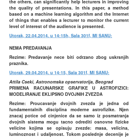
the others, can significantly help lecturers in improving
the quality of presentations. In this paper, a method
based on a machine learning algorithm and the Internet
of things that enables a lecturer to monitor the current
level of interest of the audience is presented.
Utorak, 22.04.2014. u 14:15h, Sala 301f, MI SANU:
NEMA PREDAVANJA
Rezime: Predavanje nece biti odrzano zbog uskrsnjih
praznika.
Utorak, 29.04.2014. u 14:15, Sala 301f, MI SANU:
Attila Cseki, Astronomska opservatorija, Beograd
PRIMENA RACUNARSKE GRAFIKE U ASTROFIZICI:
MODELIRANJE EKLIPSNO DVOJNIH ZVEZDA
Rezime: Proucavanje dvojnih zvezda je jedna od
fundamentalnih disciplina moderne astrofizike. Njen
znacaj potice od cinjenice da se samo iz posmatranja
dvojnih sistema mogu tacno odrediti osnovne fizicke
velicine kojima se opisuju zvezde: masa, velicina,
luminoznost i udaljenost. Tokom poslednje decenije je