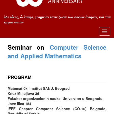
ὅδε οἶκος, ὦ ἑταῖρε, μνημεῖον ἐστιν ζωῶν τῶν σοφῶν ἀνδρῶν, καὶ τῶν
ἔργων αὐτῶν
Toggl
navig
Seminar on
Computer Science
and Applied Mathematics
PROGRAM
Matematički Institut SANU, Beograd
Knez Mihajlova 36
Fakultet organizacionih nauka, Univerzitet u Beogradu,
Jove Ilica 154
IEEE Chapter Computer Science (CO-16) Belgrade,
Republic of Serbia