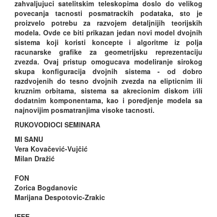
zahvaljujuci satelitskim teleskopima doslo do velikog
povecanja tacnosti posmatrackih podataka, sto je
proizvelo potrebu za razvojem detaljnijih teorijskih
modela. Ovde ce biti prikazan jedan novi model dvojnih
sistema koji koristi koncepte i algoritme iz polja
racunarske grafike za geometrijsku reprezentaciju
zvezda. Ovaj pristup omogucava modeliranje sirokog
skupa konfiguracija dvojnih sistema - od dobro
razdvojenih do tesno dvojnih zvezda na elipticnim ili
kruznim orbitama, sistema sa akrecionim diskom i/ili
dodatnim komponentama, kao i poredjenje modela sa
najnovijim posmatranjima visoke tacnosti.
RUKOVODIOCI SEMINARA
MI SANU
Vera Kovačević-Vujčić
Milan Dražić
FON
Zorica Bogdanovic
Marijana Despotovic-Zrakic
IEEE