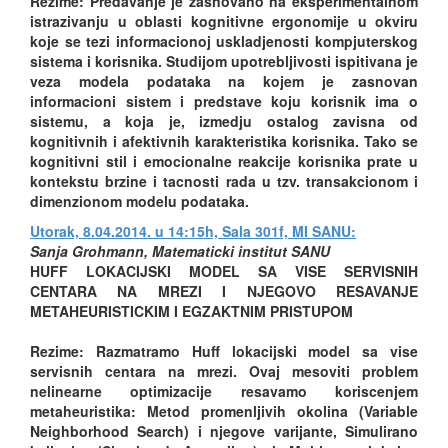
Rezime: Predavanje je zasnovano na eksperimentalnom
istrazivanju u oblasti kognitivne ergonomije u okviru
koje se tezi informacionoj uskladjenosti kompjuterskog
sistema i korisnika. Studijom upotrebljivosti ispitivana je
veza modela podataka na kojem je zasnovan
informacioni sistem i predstave koju korisnik ima o
sistemu, a koja je, izmedju ostalog zavisna od
kognitivnih i afektivnih karakteristika korisnika. Tako se
kognitivni stil i emocionalne reakcije korisnika prate u
kontekstu brzine i tacnosti rada u tzv. transakcionom i
dimenzionom modelu podataka.
Utorak, 8.04.2014. u 14:15h, Sala 301f, MI SANU:
Sanja Grohmann, Matematicki institut SANU
HUFF LOKACIJSKI MODEL SA VISE SERVISNIH
CENTARA NA MREZI I NJEGOVO RESAVANJE
METAHEURISTICKIM I EGZAKTNIM PRISTUPOM
Rezime: Razmatramo Huff lokacijski model sa vise
servisnih centara na mrezi. Ovaj mesoviti problem
nelinearne optimizacije resavamo koriscenjem
metaheuristika: Metod promenljivih okolina (Variable
Neighborhood Search) i njegove varijante, Simulirano