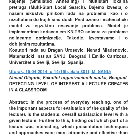
kaljenje (Simulated Annealing) i Multistart lokalna
pretraga (Multi-Start Local Search). Dajemo izvestaj o
nasem iskustvu prilikom rada na problemu, kao i o
rezultatima do kojih smo dosli. Predlazemo i matematicki
model za egzaktno resavanje problema. Model je
implementiran koriscenjem KNITRO solvera za probleme
nelinearne optimizacije. Takodje, izvestavamo i o
dobijenim rezultatima.
Koautori rada su Dragan Urosevic, Nenad Mladenovic,
Matematicki institut SANU, Beograd i Emilio Carrizosa,
Univerzitet u Sevilji, Sevilja, Spanija.
Utorak, 15.04.2014. u 14:15h, Sala 301f, MI SANU:
Nenad Gligoric, Fakultet organizacionih nauka, Beograd
DETECTING LEVEL OF INTEREST A LECTURE CREATES
IN A CLASSROOM
Abstract: In the process of everyday teaching, one of
the important aspects for evaluation of the quality of the
lectures is the students. overall satisfaction level with a
given lecture. Further to this, finding out which part of a
lecture was interesting, which presentation techniques
and approaches were more attractive and effective than