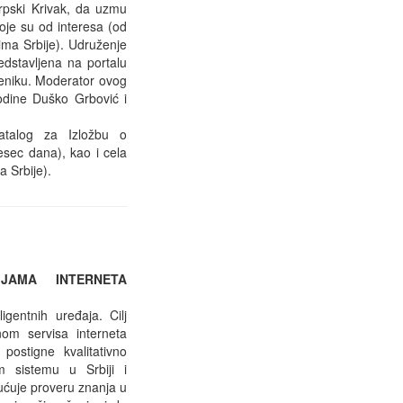
Srpski Krivak, da uzmu
koje su od interesa (od
ima Srbije). Udruženje
edstavljena na portalu
teniku. Moderator ovog
odine Duško Grbović i
talog za Izložbu o
sec dana), kao i cela
a Srbije).
JAMA INTERNETA
gentnih uređaja. Cilj
om servisa interneta
postigne kvalitativno
m sistemu u Srbiji i
ućuje proveru znanja u