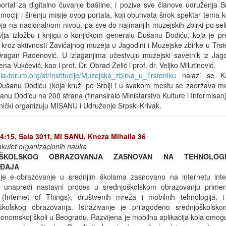
rtal za digitalno čuvanje baštine, i poziva sve članove udruženja 
ociji i širenju misije ovog portala, koji obuhvata širok spektar tema 
eja na nacionalnom nivou, pa sve do najmanjih muzejskih zbirki po sel
vlja izložbu i knjigu o konjičkom generalu Dušanu Dodiću, koja je pr
kroz aktivnosti Zavičajnog muzeja u Jagodini i Muzejske zbirke u Trs
Dragan Radenović. U izlaganjima učestvuju muzejski savetnik iz Jag
ena Vukčević, kao i prof. Dr. Obrad Zelić i prof. dr. Veljko Milutinović.
bia-forum.org/sf/Institucije/Muzejska_zbirka_u_Trsteniku
nalazi se Ka
ušanu Dodiću (koja kruži po Srbiji i u svakom mestu se zadržava me
nu Dodiću na 200 strana (finansiralo Ministarstvo Kulture i Informisanj
ički organizuju MISANU i Udruženje Srpski Krivak.
14:15, Sala 301f, MI SANU, Kneza Mihaila 36
akulet organizacionih nauka
ŠKOLSKOG OBRAZOVANJA ZASNOVAN NA TEHNOLOGI
EĐAJA
 je e-obrazovanje u srednjim školama zasnovano na internetu inteli
se unapredi nastavni proces u srednjoškolskom obrazovanju primen
a (Internet of Things), društvenih mreža i mobilnih tehnologija, i 
školskog obrazovanja. Istraživanje je prilagođeno srednjoškolsko
onomskoj školi u Beogradu. Razvijena je mobilna aplikacija koja omog