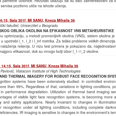
ima pametne učionice. Rezultati ukazuju da su đaci zainteresovani za o
 servisa pozitivno utiče na ishode učenja.
14:15, Sala 301f, MI SANU, Kneza Mihaila 36
čki fakultet, Univerzitet u Beogradu
SKOG OBLIKA OKOLINA NA EFIKASNOST VNS METAHEURISTIKE
u optimizaciju, u metodi promenljivih okolina (VNS), sistem okolina je
u upotrebi l_1, l_2 i l_inf metrika. Za teške probleme velikih dimenzi
i nalaženja rešenja. U nizu test primera je pokazano da, najjednostav
najgoru efikasnost, dok su mnogo bolji izbor l_1 i l_2 okoline.
u 14:15, Sala 301f, MI SANU, Kneza Mihaila 36
 Pavlović, Vlatacom Institute of High Technologies
E AND THERMAL IMAGERY FOR ROBUST FACE RECOGNITION SYS
cognition systems have been extensively studied: in controlled enviro
re than 99%. Regardless of that, variations in lighting conditions, po
 in performance degradation. Utilization of thermal band imaging se
ntages of visible light face recognition systems, is becoming more 
y and safety applications. Nearly invariant to changes in illuminati
for recognition under all lighting conditions, including complete dark
ficiencies. IR imaging is sensitive to changes in the environment's tem