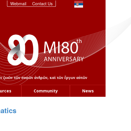
Webmail
Contact Us
στιν ζωῶν τῶν σοφῶν ἀνδρῶν, καὶ τῶν ἔργων αὐτῶν
urces
Community
News
atics