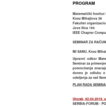
PROGRAM
Matematički Institu
Knez Mihajlova 36
Fakultet organizacio
Jove Ilica 154
IEEE Chapter Comput
SEMINAR ZA RAČUN
MI SANU, Knez Mihail
Upravni odbor Mate
Seminar za primenje
potenciranja znacaj
doneo je odluku o 
odeljenja za rad Sem
PLAN RADA SEMINAR
Utorak, 02.04.2019. 
SERBIA-FORUM - P