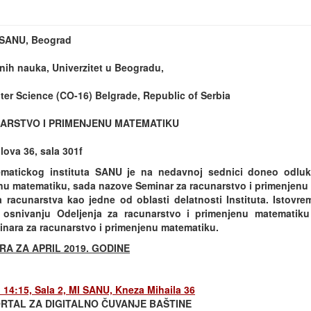
t SANU, Beograd
nih nauka, Univerzitet u Beogradu,
er Science (CO-16) Belgrade, Republic of Serbia
ARSTVO I PRIMENJENU MATEMATIKU
ova 36, sala 301f
matickog instituta SANU je na nedavnoj sednici doneo odlu
nu matematiku, sada nazove Seminar za racunarstvo i primenjenu m
a racunarstva kao jedne od oblasti delatnosti Instituta. Istovr
osnivanju Odeljenja za racunarstvo i primenjenu matematik
inara za racunarstvo i primenjenu matematiku.
A ZA APRIL 2019. GODINE
u 14:15, Sala 2, MI SANU, Kneza Mihaila 36
ORTAL ZA DIGITALNO ČUVANJE BAŠTINE