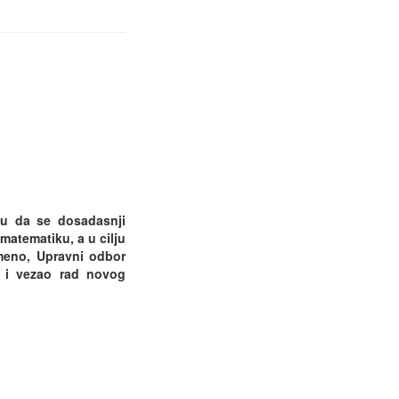
ku da se dosadasnji
atematiku, a u cilju
emeno, Upravni odbor
u i vezao rad novog