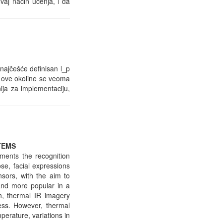
vaj način učenja, i da
 najčešće definisan l_p
ja ove okoline se veoma
nija za implementaciju,
TEMS
nments the recognition
se, facial expressions
nsors, with the aim to
and more popular in a
on, thermal IR imagery
ness. However, thermal
perature, variations in