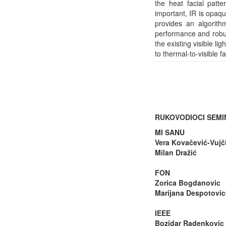
the heat facial patt
important, IR is opaqu
provides an algorith
performance and robus
the existing visible l
to thermal-to-visible 
RUKOVODIOCI SEM
MI SANU
Vera Kovačević-Vujč
Milan Dražić
FON
Zorica Bogdanovic
Marijana Despotovic
IEEE
Bozidar Radenkovic