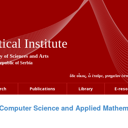
cal Institute
y of Sciences and Arts
Republic of Serbia
ὅδε οἶκος, ὦ ἑταῖρε, μνημεῖον ἐ
rch
Publications
Library
E-reso
Computer Science and Applied Mathem