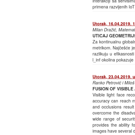
interakciji sa servis
primena razvijenih IoT
Utorak, 16.04.2019. 
Milan Dražić, Matemati
UTICAJ GEOMETRIJ
Za kontinualnu globaln
metrikom. Najčešće je 
razlikuju u efikasnost
l_inf okolina pokazuje 
Utorak, 23.04.2019. 
Ranko Petrović i Miloš
FUSION OF VISIBL
Visible light face re
accuracy can reach mo
and occlusions result
overcome the disadva
wide range of securit
provides the ability 
images have several de