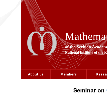
Mathemati
of the Serbian Academ
National Institute of the 
About us
Members
Resea
Seminar on