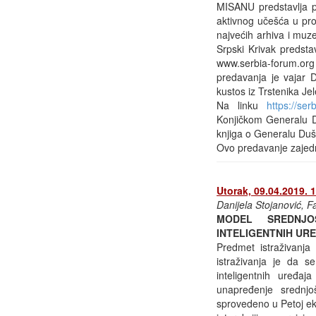
MISANU predstavlja po
aktivnog učešća u prom
najvećih arhiva i muz
Srpski Krivak predsta
www.serbia-forum.org 
predavanja je vajar 
kustos iz Trstenika Jel
Na linku
https://ser
Konjičkom Generalu D
knjiga o Generalu Duša
Ovo predavanje zajedn
Utorak, 09.04.2019. 
Danijela Stojanović, F
MODEL SREDNJO
INTELIGENTNIH UR
Predmet istraživanja
istraživanja je da 
inteligentnih uređaj
unapređenje srednjo
sprovedeno u Petoj ek