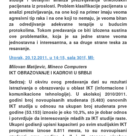
pacijenata iz proslosti. Problem klasifikacije pacijenata u
analizi prezivljavanja, na one koji na primer imaju veoma
agresivni tip raka i na one koji to nemaju, je veoma bitan
za odredjivanje adekvatne terapije u buducim
protokolima. Tokom predavanja ce biti izlozena sustina
ove problematike, koja je sa jedne strane veoma
jednostavna i interesantna, a sa druge strane teska za
resavanje.
Utorak, 20.12.2011. u 14:15, sala 301f, MI:
Milovan Matijevic, Mineco Computers
IKT OBRAZOVANJE I KADROVI U SRBIJI
Sadrzaj: U okviru ovog predavanja dati su rezultati
istrazivanja o obrazovanju u oblast IKT (informacione i
komunikacione tehnologije). U skolskoj 2010/2011.
godini broj novoupisanih studenata (5.483) osnovnih
IKT studija u odnosu na ukupan broj studenata prve
godine (53.153) iznosio je oko 10,3%, sto je dobar odnos
i potvrdjuje da interesovanje mladih za IKT studije raste.
Ukupni godisnji upisni kapaciteti po svim studijskim IKT
programima iznose 8.811 mesta, to su novoupisani