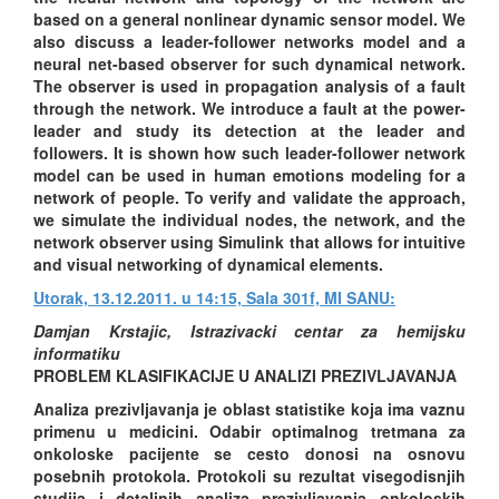
based on a general nonlinear dynamic sensor model. We
also discuss a leader-follower networks model and a
neural net-based observer for such dynamical network.
The observer is used in propagation analysis of a fault
through the network. We introduce a fault at the power-
leader and study its detection at the leader and
followers. It is shown how such leader-follower network
model can be used in human emotions modeling for a
network of people. To verify and validate the approach,
we simulate the individual nodes, the network, and the
network observer using Simulink that allows for intuitive
and visual networking of dynamical elements.
Utorak, 13.12.2011. u 14:15, Sala 301f, MI SANU:
Damjan Krstajic, Istrazivacki centar za hemijsku
informatiku
PROBLEM KLASIFIKACIJE U ANALIZI PREZIVLJAVANJA
Analiza prezivljavanja je oblast statistike koja ima vaznu
primenu u medicini. Odabir optimalnog tretmana za
onkoloske pacijente se cesto donosi na osnovu
posebnih protokola. Protokoli su rezultat visegodisnjih
studija i detaljnih analiza prezivljavanja onkoloskih