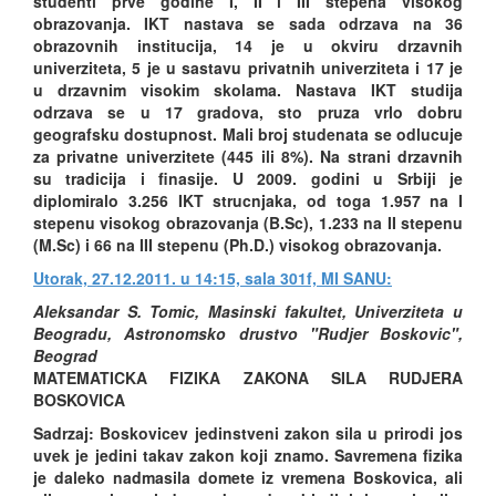
studenti prve godine I, II i III stepena visokog
obrazovanja. IKT nastava se sada odrzava na 36
obrazovnih institucija, 14 je u okviru drzavnih
univerziteta, 5 je u sastavu privatnih univerziteta i 17 je
u drzavnim visokim skolama. Nastava IKT studija
odrzava se u 17 gradova, sto pruza vrlo dobru
geografsku dostupnost. Mali broj studenata se odlucuje
za privatne univerzitete (445 ili 8%). Na strani drzavnih
su tradicija i finasije. U 2009. godini u Srbiji je
diplomiralo 3.256 IKT strucnjaka, od toga 1.957 na I
stepenu visokog obrazovanja (B.Sc), 1.233 na II stepenu
(M.Sc) i 66 na III stepenu (Ph.D.) visokog obrazovanja.
Utorak, 27.12.2011. u 14:15, sala 301f, MI SANU:
Aleksandar S. Tomic, Masinski fakultet, Univerziteta u
Beogradu, Astronomsko drustvo "Rudjer Boskovic",
Beograd
MATEMATICKA FIZIKA ZAKONA SILA RUDJERA
BOSKOVICA
Sadrzaj: Boskovicev jedinstveni zakon sila u prirodi jos
uvek je jedini takav zakon koji znamo. Savremena fizika
je daleko nadmasila domete iz vremena Boskovica, ali