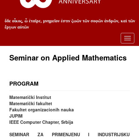
ὅδε οἶκος, ὦ ἑταῖρε, μνημεῖον ἐστιν ζωῶν τῶν σοφῶν ἀνδρῶν, καὶ τῶν
ἔργων αὐτῶν
Toggl
navig
Seminar on Applied Mathematics
PROGRAM
Matematički Institut
Matematički fakultet
Fakultet organizacionih nauka
JUPIM
IEEE Computer Chapter, Srbija
SEMINAR ZA PRIMENJENU I INDUSTRIJSKU