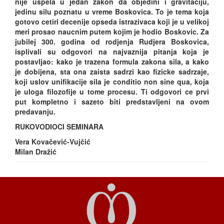
nije uspela u jedan zakon da objedini i gravitaciju,
jedinu silu poznatu u vreme Boskovica. To je tema koja
gotovo cetiri decenije opseda istrazivaca koji je u velikoj
meri prosao naucnim putem kojim je hodio Boskovic. Za
jubilej 300. godina od rodjenja Rudjera Boskovica,
isplivali su odgovori na najvaznija pitanja koja je
postavljao: kako je trazena formula zakona sila, a kako
je dobijena, sta ona zaista sadrzi kao fizicke sadrzaje,
koji uslov unifikacije sila je conditio non sine qua, koja
je uloga filozofije u tome procesu. Ti odgovori ce prvi
put kompletno i sazeto biti predstavljeni na ovom
predavanju.
RUKOVODIOCI SEMINARA
Vera Kovačević-Vujčić
Milan Dražić