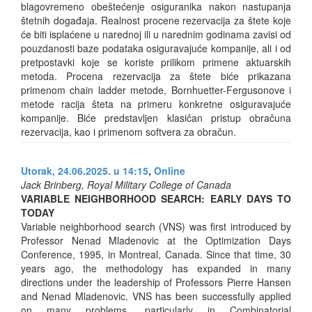
blagovremeno obeštećenje osiguranika nakon nastupanja
štetnih događaja. Realnost procene rezervacija za štete koje
će biti isplaćene u narednoj ili u narednim godinama zavisi od
pouzdanosti baze podataka osiguravajuće kompanije, ali i od
pretpostavki koje se koriste prilikom primene aktuarskih
metoda. Procena rezervacija za štete biće prikazana
primenom chain ladder metode, Bornhuetter-Fergusonove i
metode racija šteta na primeru konkretne osiguravajuće
kompanije. Biće predstavljen klasičan pristup obračuna
rezervacija, kao i primenom softvera za obračun.
Utorak, 24.06.2025. u 14:15
,
Online
Jack Brinberg, Royal Military College of Canada
VARIABLE NEIGHBORHOOD SEARCH: EARLY DAYS TO
TODAY
Variable neighborhood search (VNS) was first introduced by
Professor Nenad Mladenovic at the Optimization Days
Conference, 1995, in Montreal, Canada. Since that time, 30
years ago, the methodology has expanded in many
directions under the leadership of Professors Pierre Hansen
and Nenad Mladenovic. VNS has been successfully applied
on many problems, particularly in Combinatorial