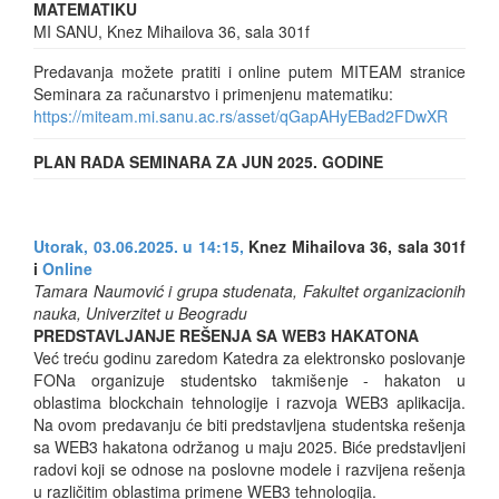
MATEMATIKU
MI SANU, Knez Mihailova 36, sala 301f
Predavanja možete pratiti i online putem MITEAM stranice
Seminara za računarstvo i primenjenu matematiku:
https://miteam.mi.sanu.ac.rs/asset/qGapAHyEBad2FDwXR
PLAN RADA SEMINARA ZA JUN 2025. GODINE
Utorak, 03.06.2025. u 14:15,
Knez Mihailova 36, sala 301f
i
Online
Tamara Naumović i grupa studenata, Fakultet organizacionih
nauka, Univerzitet u Beogradu
PREDSTAVLJANJE REŠENJA SA WEB3 HAKATONA
Već treću godinu zaredom Katedra za elektronsko poslovanje
FONa organizuje studentsko takmišenje - hakaton u
oblastima blockchain tehnologije i razvoja WEB3 aplikacija.
Na ovom predavanju će biti predstavljena studentska rešenja
sa WEB3 hakatona održanog u maju 2025. Biće predstavljeni
radovi koji se odnose na poslovne modele i razvijena rešenja
u različitim oblastima primene WEB3 tehnologija.