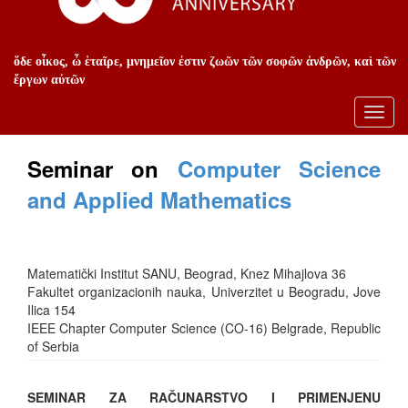
ὅδε οἶκος, ὦ ἑταῖρε, μνημεῖον ἐστιν ζωῶν τῶν σοφῶν ἀνδρῶν, καὶ τῶν
ἔργων αὐτῶν
Toggl
navig
Seminar on
Computer Science
and Applied Mathematics
Matematički Institut SANU, Beograd, Knez Mihajlova 36
Fakultet organizacionih nauka, Univerzitet u Beogradu, Jove
Ilica 154
IEEE Chapter Computer Science (CO-16) Belgrade, Republic
of Serbia
SEMINAR ZA RAČUNARSTVO I PRIMENJENU