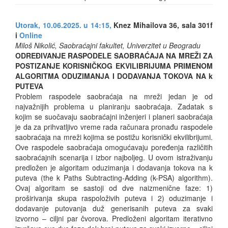
Utorak, 10.06.2025. u 14:15,
Knez Mihailova 36, sala 301f
i
Online
Miloš Nikolić, Saobraćajni fakultet, Univerzitet u Beogradu
ODREĐIVANJE RASPODELE SAOBRAĆAJA NA MREŽI ZA
POSTIZANJE KORISNIČKOG EKVILIBRIJUMA PRIMENOM
ALGORITMA ODUZIMANJA I DODAVANJA TOKOVA NA k
PUTEVA
Problem raspodele saobraćaja na mreži jedan je od
najvažnijih problema u planiranju saobraćaja. Zadatak s
kojim se suočavaju saobraćajni inženjeri i planeri saobraćaja
je da za prihvatljivo vreme rada računara pronađu raspodele
saobraćaja na mreži kojima se postižu korisnički ekvilibrijumi.
Ove raspodele saobraćaja omogućavaju poređenja različitih
saobraćajnih scenarija i izbor najboljeg. U ovom istraživanju
predložen je algoritam oduzimanja i dodavanja tokova na k
puteva (the k Paths Subtracting-Adding (k-PSA) algorithm).
Ovaj algoritam se sastoji od dve naizmenične faze: 1)
proširivanja skupa raspoloživih puteva i 2) oduzimanje i
dodavanje putovanja duž generisanih puteva za svaki
izvorno – ciljni par čvorova. Predloženi algoritam iterativno