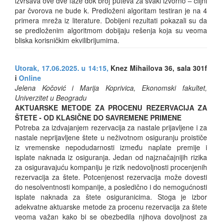
izvršava ove dve faze dok broj puteva za svaki izvorno – ciljni
par čvorova ne bude k. Predloženi algoritam testiran je na 4
primera mreža iz literature. Dobijeni rezultati pokazali su da
se predloženim algoritmom dobijaju rešenja koja su veoma
bliska korisničkim ekvilibrijumima.
Utorak, 17.06.2025. u 14:15,
Knez Mihailova 36, sala 301f
i
Online
Jelena Kočović i Marija Koprivica, Ekonomski fakultet,
Univerzitet u Beogradu
AKTUARSKE METODE ZA PROCENU REZERVACIJA ZA
ŠTETE - OD KLASIČNE DO SAVREMENE PRIMENE
Potreba za izdvajanjem rezervacija za nastale prijavljene i za
nastale neprijavljene štete u neživotnom osiguranju proističe
iz vremenske nepodudarnosti između naplate premije i
isplate naknada iz osiguranja. Jedan od najznačajnijih rizika
za osiguravajuću kompaniju je rizik nedovoljnosti procenjenih
rezervacija za štete. Potcenjenost rezervacija može dovesti
do nesolventnosti kompanije, a posledično i do nemogućnosti
isplate naknada za štete osiguranicima. Stoga je izbor
adekvatne aktuarske metode za procenu rezervacija za štete
veoma važan kako bi se obezbedila njihova dovoljnost za