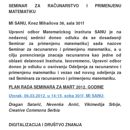
SEMINAR ZA RAČUNARSTVO I PRIMENJENU
MATEMATIKU
MI SANU, Knez Mihailova 36, sala 301f
Upravni odbor Matematickog instituta SANU je na
nedavnoj sednici doneo odluku da se dosadasnji
Seminar za primenjenu matematiku} sada nazove
Seminar za racunarstvo i primenjenu matematiku, a u
cilju potenciranja znacaja racunarstva kao jedne od
oblasti delatnosti Instituta. Istovremeno, Upravni odbor
doneo je odluku o osnivanju Odeljenja za racunarstvo i
primenjenu matematiku i vezao rad novog odeljenja za
rad Seminara za racunarstvo i primenjenu matematiku.
PLAN RADA SEMINARA ZA MART 2012. GODINE
Utorak, 06.03.2012. u 14:15, soba 301f, MI SANU:
Dragan Satarić, Nevenka Antić, Vikimedija Srbije,
Creative Commons Serbia
DIGITALIZACIJA I DRUŠTVO ZNANJA