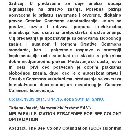
Sadrzaj: U predavanju se daje analiza uticaja
digitalizacije na drustvo znanja. Posebna paznja
posvecena je prikazu savremene i otvorene, digitalno
pravne Creative Commons standardizacije, kojom se
postize, razvija i odrzava potpuna intelektualna
interakcija, kao osnovna pretpostavka drustva znanja.
Cilj predavanja je upoznavanje sa osnovama slobodnog
znanja i sustinom i formom Creative Commons
standarda, kao i pokretanje rasprave o strategiji
implementacije ovih standarda u skladu s primerima
dobre medjunarodne prakse. Predavanje se sastoji se iz
tri dela: prvi deo posvecen je dobrim praksama
slobodnog znanja, drugi deo je o autorskom pravu i
Creative Commons standardima, predavanje se zavrsava
interaktivnom demonstracijom metodologije Creative
Commons licenciranja.
Utorak, 13.03.2011. u 14:15, soba 301f, MI SANU:
Tatjana Jaksić, Matematički institut SANU
MPI PARALLELIZATION STRATEGIES FOR BEE COLONY
OPTIMIZATION
Abstract: The Bee Colony Optimization (BCO) algorithm