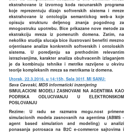
ekstrahovane iz izvornog koda racunarskih programa
koje reprezentuju dizajn softverskih sistema i mreze
ekstrahovane iz ontologija semantickog web-a koje
opisuju strukturu deljenog znanja pogodnog za
mnogostruku upotrebu. Bice prikazane nove metode za
ekstrakciju mreza iz pomenutih domena. Zatim, na
nekoliko studija slucaja bice ilustrovani benefiti mrezno
orjentisane analize konkretnih softverskih i ontoloskih
sistema. U poredjenju sa prethodnim relevantim
istrazivanjima, karakter analiza obuhvacenih izlaganjem
je da kombinuju tehnike i metrike razvijene u okviru
teorije kompleksnih mreza sa metrikama iz domena.
Utorak, 22.3.2016. u 14:15h, Sala 301f, MI SANU:
Sava Cavoski, MDS informaticki inzenjering
SIMULACIONI MODELI ZASNOVANI NA AGENTIMA KAO
PODRSKA ODLUCIVANJU U ELEKTRONSKOM
POSLOVANJU
Rezime: U radu se razmatra mogu.nost primene
simulacionih modela zasnovanih na agentima (ABMS -
agent based simulation and modeling) u analizi
ponasanja potrosaca na B2C e-commerce sajtovima i