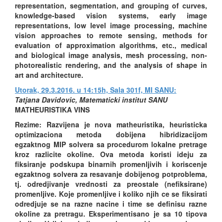
representation, segmentation, and grouping of curves,
knowledge-based vision systems, early image
representations, low level image processing, machine
vision approaches to remote sensing, methods for
evaluation of approximation algorithms, etc., medical
and biological image analysis, mesh processing, non-
photorealistic rendering, and the analysis of shape in
art and architecture.
Utorak, 29.3.2016. u 14:15h, Sala 301f, MI SANU:
Tatjana Davidovic, Matematicki institut SANU
MATHEURISTIKA VINS
Rezime: Razvijena je nova matheuristika, heuristicka
optimizaciona metoda dobijena hibridizacijom
egzaktnog MIP solvera sa procedurom lokalne pretrage
kroz razlicite okoline. Ova metoda koristi ideju za
fiksiranje podskupa binarnih promenljivih i koriscenje
egzaktnog solvera za resavanje dobijenog potproblema,
tj. odredjivanje vrednosti za preostale (nefiksirane)
promenljive. Koje promenljive i koliko njih ce se fiksirati
odredjuje se na razne nacine i time se definisu razne
okoline za pretragu. Eksperimentisano je sa 10 tipova