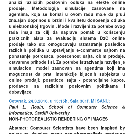
analizi razlicitih poslovnih odluka na efekte online
prodaje. Metodologija simulacije zasnovane na
agentima, koja se koristi u ovom radu mo.e da pru.i
zna.ajan doprinos u brzini i kvalitetu donosenja odluka
u elektronskoj trgovini. Modeli razvijeni za potrebe ovog
rada imaju za cilj da naprave pomak u koriscenju
prakticnih alata za evaluaciju sistema B2C online
prodaje tako sto omogucavaju razmatranje posledica
razlicitih politika u upravljanju e-commerce sajtom na
ponasanje potrosaca, posecenost sajta, obim prodaje,
ostvarene prihode i sl. Za potrebe istrazivanja razvijen je
simulacioni model zasnovan na agentima koji ima
mogucnost da prati interakcije kljucnih subjekata u
online prodaji: posetioce sajta - potencijalne kupce,
prodavce sa razlicitim poslovnim politikama i
dobavljace.
Cetvrtak, 24.3.2016. u 13:15h, Sala 301f, MI SANU:
Paul L. Rosin, School of Computer Science &
Informatics, Cardiff University
NON-PHOTOREALISTIC RENDERING OF IMAGES
Abstract: Computer Scientists have been inspired by
artists to develop many non-photorealistic rendering