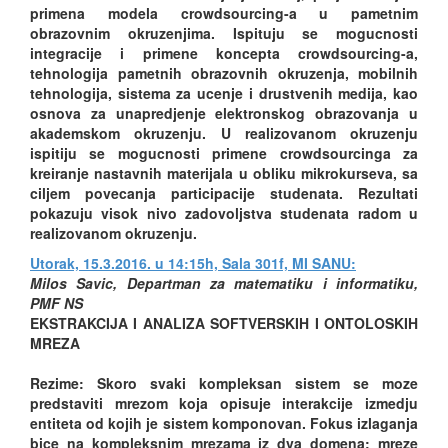
primena modela crowdsourcing-a u pametnim
obrazovnim okruzenjima. Ispituju se mogucnosti
integracije i primene koncepta crowdsourcing-a,
tehnologija pametnih obrazovnih okruzenja, mobilnih
tehnologija, sistema za ucenje i drustvenih medija, kao
osnova za unapredjenje elektronskog obrazovanja u
akademskom okruzenju. U realizovanom okruzenju
ispitiju se mogucnosti primene crowdsourcinga za
kreiranje nastavnih materijala u obliku mikrokurseva, sa
ciljem povecanja participacije studenata. Rezultati
pokazuju visok nivo zadovoljstva studenata radom u
realizovanom okruzenju.
Utorak, 15.3.2016. u 14:15h, Sala 301f, MI SANU:
Milos Savic, Departman za matematiku i informatiku,
PMF NS
EKSTRAKCIJA I ANALIZA SOFTVERSKIH I ONTOLOSKIH
MREZA
Rezime: Skoro svaki kompleksan sistem se moze
predstaviti mrezom koja opisuje interakcije izmedju
entiteta od kojih je sistem komponovan. Fokus izlaganja
bice na kompleksnim mrezama iz dva domena: mreze