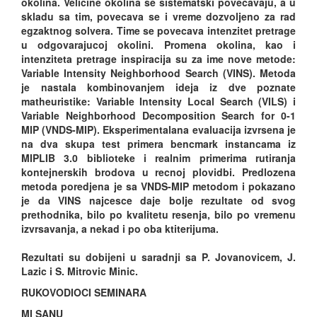
okolina. Velicine okolina se sistematski povecavaju, a u
skladu sa tim, povecava se i vreme dozvoljeno za rad
egzaktnog solvera. Time se povecava intenzitet pretrage
u odgovarajucoj okolini. Promena okolina, kao i
intenziteta pretrage inspiracija su za ime nove metode:
Variable Intensity Neighborhood Search (VINS). Metoda
je nastala kombinovanjem ideja iz dve poznate
matheuristike: Variable Intensity Local Search (VILS) i
Variable Neighborhood Decomposition Search for 0-1
MIP (VNDS-MIP). Eksperimentalana evaluacija izvrsena je
na dva skupa test primera bencmark instancama iz
MIPLIB 3.0 biblioteke i realnim primerima rutiranja
kontejnerskih brodova u recnoj plovidbi. Predlozena
metoda poredjena je sa VNDS-MIP metodom i pokazano
je da VINS najcesce daje bolje rezultate od svog
prethodnika, bilo po kvalitetu resenja, bilo po vremenu
izvrsavanja, a nekad i po oba ktiterijuma.
Rezultati su dobijeni u saradnji sa P. Jovanovicem, J.
Lazic i S. Mitrovic Minic.
RUKOVODIOCI SEMINARA
MI SANU