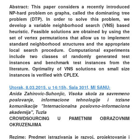
Abstract: This paper considers a recently introduced
NP-hard problem on graphs, called the dominating tree
problem (DTP). In order to solve this problem, we
develop a variable neighborhood search (VNS) based
heuristic. Feasible solutions are obtained by using the
set of vertex permutations that allow us to implement
standard neighborhood structures and the appropriate
local search procedure. Computational experiments
include two classes of randomly generated test
instances and benchmark test instances from the
literature. Optimality of VNS solutions on small size
instances is verified with CPLEX.
Utorak, 8.03.2015. u 14:15h, Sala 301f, MI SANU:
Anida Zahirovic-Suhonjic, Visoka skola za savremeno
poslovanje, informacione tehnologije i trzisne
komunikacije "Internacionalna poslovno-informaciona
akademija", Tuzla
CROWDSOURCING U PAMETNIM OBRAZOVNIM
OKRUZENJIMA
Rezime: Predmet istrazivanja je razvoj, projektovanje i