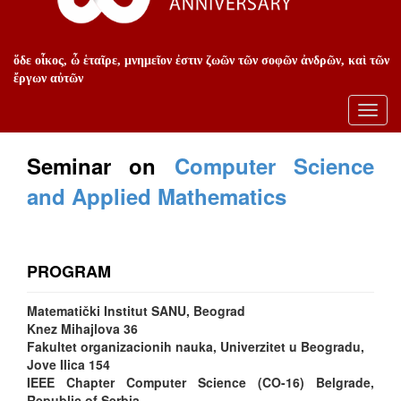
ὅδε οἶκος, ὦ ἑταῖρε, μνημεῖον ἐστιν ζωῶν τῶν σοφῶν ἀνδρῶν, καὶ τῶν
ἔργων αὐτῶν
Toggl
navig
Seminar on
Computer Science
and Applied Mathematics
PROGRAM
Matematički Institut SANU, Beograd
Knez Mihajlova 36
Fakultet organizacionih nauka, Univerzitet u Beogradu,
Jove Ilica 154
IEEE Chapter Computer Science (CO-16) Belgrade,
Republic of Serbia