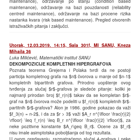
maintenance), održavanje po stanju (condition based
maintenance), održavanje na bazi pouzdanosti (reliability
centred maintenance), održavanje na bazi procene rizika
nastanka kvara (risk based maintenance). Pregled otvorenih
istraživačkih pitanja i zaključci.
Utorak, 12.03.2019. 14:15, Sala 301f, MI SANU, Kneza
Mihaila 36
Luka Milićević, Matematički institut SANU
DEKOMPOZICIJE KOMPLETNIH HIPERGRAFOVA
Poznata teorema Grejema i Polaka tvrdi da ne postoji
particija kompletnog grafa na $n$ čvorova u manje od $n-1$
kompletnih bipartitnih grafova. Prirodno uopštenje ovog
tvrđenja za slučaj $r$-grafova je sledeće pitanje: koliki je
najmanji prirodan broj $f_r(n)$ takav da se kompletan $r$-
graf na $n$ čvorova može podeliti u $f_r(n)$ kompletnih $r$-
partitnih $r$-grafova? Alon je 1986. godine pokazao da važi
$f_3(n) = n-2$, i da za $r > 3$ važi $A_r n^{\lfloor \frac{r}{2}
\rfloor} \leq f_r(n) \leq B_r n^{\lfloor \frac{r}{2} \rfloor}$, za
neke pozitivne konstante $A_r\geq B_r$. Ocene za $f_r$
nisu imale asimptotska poboljšanja od tog rezultata.
U ovom predavanju, razmatraćemo slučaj 4-grafova i neke