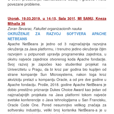
povezane probleme.
Utorak, 19.03.2019. u 14:15, Sala 301f, MI SANU, Kneza
Mihaila 36
Zoran Ševarac, Fakultet organizacionih nauka
OKRUŽENJE ZA RAZVOJ SOFTVERA APACHE
NETBEANS
Apache NetBeans je jedno od 3 najznačajnija razvojna
okruženja za Java platformu, i trenutno jedino okruženje čijim
razvojem u potpunosti upravlja programerska zajednica, u
okviru najveće zajednice otvorenog koda Apache fondacije.
Svoj razvoj je započeo kao studentksi projekat na
Univerzitetu u Pragu, da bi kroz par godina bio kupljen od
strane kompanije Sun Microsystems, nakon toga kroz
akviziciju prelazi u kompaniju Oracle, a od pre dve godine u
Apache fondaciju. Prošle, 2018. godine Apache NetBeans je
dobio prestižno priznanje Dukes Choice Award kao jedan od
najznačajnijih projekata na Java platformi tokom najveće
svetske konferencije o Java tehnologijama u San Francisku,
Oracle Code One. Pored nesumnjivo velikog značaja za
softversku industriju, veliki broj korisnika NetBeans-a je u