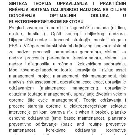
SINTEZA TEORIJA UPRAVLJANJA I PRAKTIČNIH
REŠENJA SISTEMA DALJINSKOG NADZORA SA CILJEM
DONOŠENJA OPTIMALNIH ODLUKA U
ELEKTROENERGETSKOM SEKTORU
Pregled savremenih mernih i dijagnostičkih metoda (off-line,
on-line, in-situ…). Opšti koncept daljinskog nadzora.
Dijagnostički centar – koncept, strategija, mesto i uloga u
EES-u. Višeparametarski sistemi daljinskog nadzora: sistemi
za nadzor procesnih parametara generatora, sistemi za
nadzor procesnih parametara transformatora, sistemi za
nadzor i dijagnostiku u rečnom i železničkom saobraćaju.
Modifikovane-prilagođene teorije upravljanja i rizika: asset
management, project management, risk management, risk
analysis, risk assessment, operational excellence, upravljanje
održavanjem (maintenance management), upravljanje
otkazima (outage management), upravljanje životnim vekom
opreme (life cycle management). Teorije održavanja i
procene starenja opreme u elektroenergetskom sektoru:
intervencije prilikom kvarova (fix it when it broke), plansko
osnovno održavanje (time based maintenance), planirano
preventivno održavanje (basic and routine preventive
maintenance), korektivno održavanje (corrective