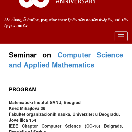
ὅδε οἶκος, ὦ ἑταῖρε, μνημεῖον ἐστιν ζωῶν τῶν σοφῶν ἀνδρῶν, καὶ τῶν
ἔργων αὐτῶν
Toggl
navig
Seminar on
Computer Science
and Applied Mathematics
PROGRAM
Matematički Institut SANU, Beograd
Knez Mihajlova 36
Fakultet organizacionih nauka, Univerzitet u Beogradu,
Jove Ilica 154
IEEE Chapter Computer Science (CO-16) Belgrade,
Republic of Serbia