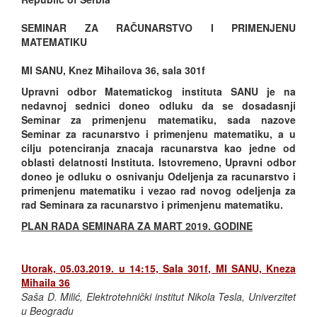
SEMINAR ZA RAČUNARSTVO I PRIMENJENU
MATEMATIKU
MI SANU, Knez Mihailova 36, sala 301f
Upravni odbor Matematickog instituta SANU je na
nedavnoj sednici doneo odluku da se dosadasnji
Seminar za primenjenu matematiku, sada nazove
Seminar za racunarstvo i primenjenu matematiku, a u
cilju potenciranja znacaja racunarstva kao jedne od
oblasti delatnosti Instituta. Istovremeno, Upravni odbor
doneo je odluku o osnivanju Odeljenja za racunarstvo i
primenjenu matematiku i vezao rad novog odeljenja za
rad Seminara za racunarstvo i primenjenu matematiku.
PLAN RADA SEMINARA ZA MART 2019. GODINE
Utorak, 05.03.2019. u 14:15, Sala 301f, MI SANU, Kneza
Mihaila 36
Saša D. Milić, Elektrotehnički institut Nikola Tesla, Univerzitet
u Beogradu