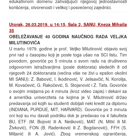
edukativnom domenu zahvaljujući njegovoj jednostavnosti
korišćenja, otvorenosti i velikoj i posvećenoj zajednici.
Utorak, 26.03.2019. u 14:15, Sala 2, SANU, Kneza Mihaila
35
OBELEŽAVANJE 40 GODINA NAUČNOG RADA VELJKA
MILUTINOVIĆA
U martu 1979. godine je prof. Veljko Milutinović objavio svoj
prvi rad u časopisu koji je posle toga ušao na SCI listu. Tim
povodom, govoriće po 5 minuta o svom radu na društveno
odgovornim istraživanjima (posle doktorata) sledećih 8 od
njegovih 24 doktoranata (većina više ne živi u epsilon okolini
MI SANU): Z. Babović, I. Ikodinović, V. Jelisavčić, N. Korolija,
M. Kovačević, G. Rakočević, S. Stojanović i Z. Tafa. Govoriće
o svojim misijama po 4 minuta (kroz video zapis) i dekani sa
4 američka univerziteta na kojima je V. Milutinović držao
predavanja od kojih su studenti dobijali neki kredit za diplomu
(INDIANA, PURDUE, MIT, HARVARD). Govoriće po 3 minuta
oni koji su mu davali podršku dok je predavao na 4 fakulteta
BU, ETF (M. Bojović ili A. Nešković), MAT (N. Mitić ili M.
Živković), FON (B. Radenković ili Z. Bogdanović), FFH (S.
Miljanić ili A. Jović). Zbog vremenskog ograničenja,