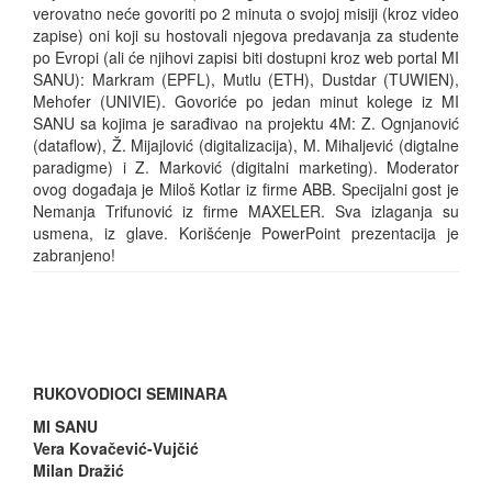
verovatno neće govoriti po 2 minuta o svojoj misiji (kroz video
zapise) oni koji su hostovali njegova predavanja za studente
po Evropi (ali će njihovi zapisi biti dostupni kroz web portal MI
SANU): Markram (EPFL), Mutlu (ETH), Dustdar (TUWIEN),
Mehofer (UNIVIE). Govoriće po jedan minut kolege iz MI
SANU sa kojima je sarađivao na projektu 4M: Z. Ognjanović
(dataflow), Ž. Mijajlović (digitalizacija), M. Mihaljević (digtalne
paradigme) i Z. Marković (digitalni marketing). Moderator
ovog događaja je Miloš Kotlar iz firme ABB. Specijalni gost je
Nemanja Trifunović iz firme MAXELER. Sva izlaganja su
usmena, iz glave. Korišćenje PowerPoint prezentacija je
zabranjeno!
RUKOVODIOCI SEMINARA
MI SANU
Vera Kovačević-Vujčić
Milan Dražić