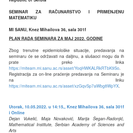
SEMINAR ZA RAČUNARSTVO I PRIMENJENU
MATEMATIKU
MI SANU, Knez Mihailova 36, sala 301f
PLAN RADA SEMINARA ZA MAJ 2022. GODINE
Zbog trenutne epidemiološke situacije, predavanja na
seminaru će se održavati na daljinu, a slušaoci mogu da ih
prate preko linka
https://miteam.mi.sanu.ac.rs/asset/YoqHWKALRkRTbK9So
.
Registracija za on-line praćenje predavanja na Seminaru je
na linku
https://miteam.mi.sanu.ac.rs/asset/xzGqvSp7aWbg8WpYX
.
Utorak, 10.05.2022. u 14:15,, Knez Mihailova 36, sala 301f
i
Online
Dejan Vukelić, Maja Novaković, Marija Šegan-Radonjić,
Mathematical Institute, Serbian Academy of Sciences and
Arts