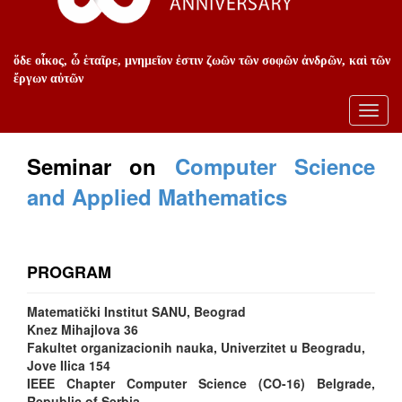
ὅδε οἶκος, ὦ ἑταῖρε, μνημεῖον ἐστιν ζωῶν τῶν σοφῶν ἀνδρῶν, καὶ τῶν
ἔργων αὐτῶν
Toggl
navig
Seminar on
Computer Science
and Applied Mathematics
PROGRAM
Matematički Institut SANU, Beograd
Knez Mihajlova 36
Fakultet organizacionih nauka, Univerzitet u Beogradu,
Jove Ilica 154
IEEE Chapter Computer Science (CO-16) Belgrade,
Republic of Serbia