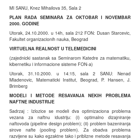
MI SANU, Knez Mihailova 35, Sala 2
PLAN RADA SEMINARA ZA OKTOBAR I NOVEMBAR
2000. GODINE
Utorak, 24.10.2000. u 14h, sala 212 FON: Dusan Starcevic,
Fakultet organizacionih nauka, Beograd
VIRTUELNA REALNOST U TELEMEDICINI
(zajednicki sastanak sa Seminarom Katedre za matematiku,
kibernetiku i informacione sisteme FON-a)
Utorak, 31.10.2000. u 14:15, sala 2 SANU: Nenad
Mladenovic, Matematicki Institut, Beograd, P. Hansen, J.
Brimberg
MODELI I METODE RESAVANJA NEKIH PROBLEMA
NAFTNE INDUSTRIJE
Sadrzaj : Izlozice se modeli dva optimizaciona problema
vezana za naftnu idustriju: (i) optimalno dizajniranje
naftovoda (pipeline design problem); (ii) problem bazeniranja
sirove nafte (pooling problem). Za obadva problema
razvijene su kako egzaktne tako i priblizne metode resavanja