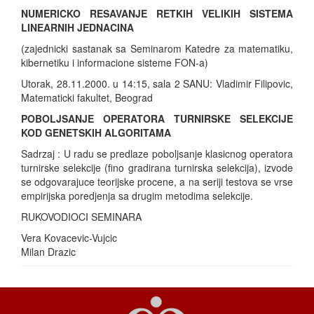
NUMERICKO RESAVANJE RETKIH VELIKIH SISTEMA
LINEARNIH JEDNACINA
(zajednicki sastanak sa Seminarom Katedre za matematiku,
kibernetiku i informacione sisteme FON-a)
Utorak, 28.11.2000. u 14:15, sala 2 SANU: Vladimir Filipovic,
Matematicki fakultet, Beograd
POBOLJSANJE OPERATORA TURNIRSKE SELEKCIJE
KOD GENETSKIH ALGORITAMA
Sadrzaj : U radu se predlaze poboljsanje klasicnog operatora
turnirske selekcije (fino gradirana turnirska selekcija), izvode
se odgovarajuce teorijske procene, a na seriji testova se vrse
empirijska poredjenja sa drugim metodima selekcije.
RUKOVODIOCI SEMINARA
Vera Kovacevic-Vujcic
Milan Drazic