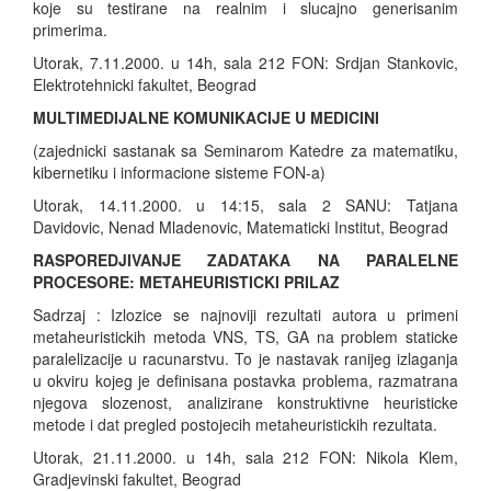
koje su testirane na realnim i slucajno generisanim
primerima.
Utorak, 7.11.2000. u 14h, sala 212 FON: Srdjan Stankovic,
Elektrotehnicki fakultet, Beograd
MULTIMEDIJALNE KOMUNIKACIJE U MEDICINI
(zajednicki sastanak sa Seminarom Katedre za matematiku,
kibernetiku i informacione sisteme FON-a)
Utorak, 14.11.2000. u 14:15, sala 2 SANU: Tatjana
Davidovic, Nenad Mladenovic, Matematicki Institut, Beograd
RASPOREDJIVANJE ZADATAKA NA PARALELNE
PROCESORE: METAHEURISTICKI PRILAZ
Sadrzaj : Izlozice se najnoviji rezultati autora u primeni
metaheuristickih metoda VNS, TS, GA na problem staticke
paralelizacije u racunarstvu. To je nastavak ranijeg izlaganja
u okviru kojeg je definisana postavka problema, razmatrana
njegova slozenost, analizirane konstruktivne heuristicke
metode i dat pregled postojecih metaheuristickih rezultata.
Utorak, 21.11.2000. u 14h, sala 212 FON: Nikola Klem,
Gradjevinski fakultet, Beograd