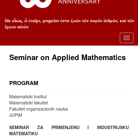
ὅδε οἶκος, ὦ ἑταῖρε, μνημεῖον ἐστιν ζωῶν τῶν σοφῶν ἀνδρῶν, καὶ τῶν
ἔργων αὐτῶν
Toggl
navig
Seminar on Applied Mathematics
PROGRAM
Matematicki Institut
Matematicki fakultet
Fakultet organizacionih nauka
JUPIM
SEMINAR ZA PRIMENJENU I INDUSTRIJSKU
MATEMATIKU