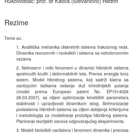
Rukovodilac: prof. dr Katica (Stevanović) Hedrih
Rezime
Teme su:
1. Analitička mehanika diskretnih sistema frakcionog reda.
Dinamika reonomnih i reoloških i sistema sa neholonomnim
vezama
2. Nelinearni i retki fenomeni u dinamici hibridnih sistema
sprehnutih krutih i deformabilnih tela. Prenos energije kroz
sistem. Model hibridnog sistema, koji sadrži klatna sa
oscilujućim tačkama vešanja duž krivolinijskih putanja
(model prema European patent No. EP1514026
28.03.2007), sa ciljem optimizacije kinetičkih parametara
stabilnosti i upravljivosti dinamikom istog. Sinhronizacije
podsistema hibridnih sistema sa ciljem dobijanja kriterijuma
i metodologija za modeliranje prototipa hibridnog sistema.
Planiranje teorijskih osnova odgovarajućeg eksperimenta.
3. Modeli bioloških oscilatora i fenomeni dinamike i prenosa