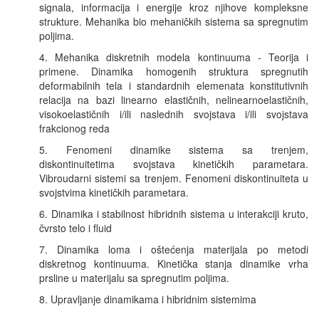
signala, informacija i energije kroz njihove kompleksne
strukture. Mehanika bio mehaničkih sistema sa spregnutim
poljima.
4. Mehanika diskretnih modela kontinuuma - Teorija i
primene. Dinamika homogenih struktura spregnutih
deformabilnih tela i standardnih elemenata konstitutivnih
relacija na bazi linearno elastičnih, nelinearnoelastičnih,
visokoelastičnih i/ili naslednih svojstava i/ili svojstava
frakcionog reda
5. Fenomeni dinamike sistema sa trenjem,
diskontinuitetima svojstava kinetičkih parametara.
Vibroudarni sistemi sa trenjem. Fenomeni diskontinuiteta u
svojstvima kinetičkih parametara.
6. Dinamika i stabilnost hibridnih sistema u interakciji kruto,
čvrsto telo i fluid
7. Dinamika loma i oštećenja materijala po metodi
diskretnog kontinuuma. Kinetička stanja dinamike vrha
prsline u materijalu sa spregnutim poljima.
8. Upravljanje dinamikama i hibridnim sistemima