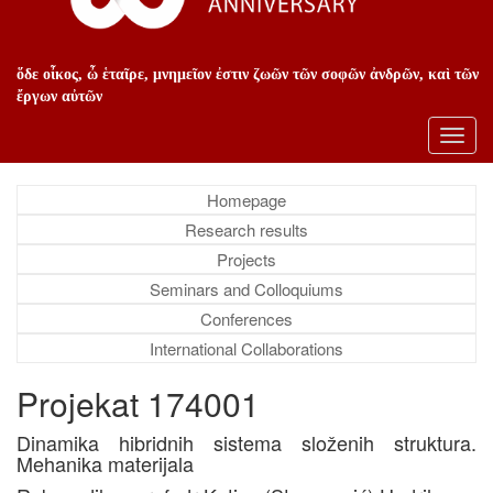
ὅδε οἶκος, ὦ ἑταῖρε, μνημεῖον ἐστιν ζωῶν τῶν σοφῶν ἀνδρῶν, καὶ τῶν
ἔργων αὐτῶν
Toggl
navig
Homepage
Research results
Projects
Seminars and Colloquiums
Conferences
International Collaborations
Projekat 174001
Dinamika hibridnih sistema složenih struktura.
Mehanika materijala