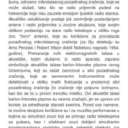
šuma, odnosno mikrotalasnog pozadinskog zračenja, koje se
može slušati, tako što se radio prijemnik podesi na
frekvencije koje nisu zauzete emisijom ljudskih radio stanica.
Akustičko osluškivanje postaje još zanimljivije postavljanjem
antene i radio prijemnika u zvučne skulpture, koje svojim
oblikom podsećaju na stare radio teleskope u obliku roga
(tzv. "horn" antene), koje su korišćene za pronalazak
pozadinskog mikrotalasnog zračenja (za čiju detekciju su
Arno Penzias i Robert Vilson dobili Nobelovu nagradu 1964.
godine). Pretvaranje ovih elektromagnetnih talasa u
akustičke, kojim slušamo iz radio aparata, zapravo
simbolizuje akustičke talase barion-fotonske plazme ranog
Univerzuma, koji su ostali zamrznuti u slici pozadinskog
zračenja, koje se savremenim instrumentima može
detektovati u obliku malih fluktuacija u prostornoj slici
pozadinskog zračenja (to zračenje nije potpuno izotropno,
kao što se to u prvom trenutku mislilo). Ovi akustički talasi
barion-fotonske plazme su veoma značajni, jer se upravo oni
koriste za određivanje starosti svemira. Pored ove namene,
te zvučne skulpture korišćene su i za muzičke performanse u
kojima su simulirani zvuci koji se primaju radio teleskopima
sa pulsara, kao i očekivani zvuci dobijeni simuliranim
transformacijama podataka raznih nebeskih objekata (na