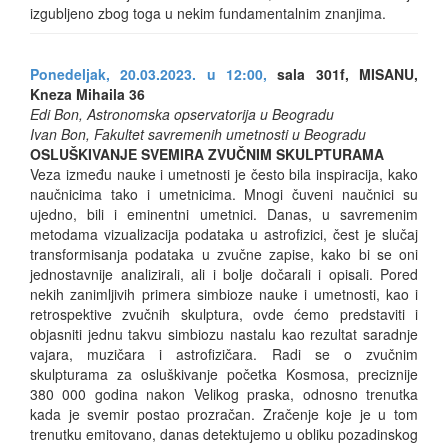
izgubljeno zbog toga u nekim fundamentalnim znanjima.
Ponedeljak, 20.03.2023. u 12:00,
sala 301f, MISANU,
Kneza Mihaila 36
Edi Bon, Astronomska opservatorija u Beogradu
Ivan Bon, Fakultet savremenih umetnosti u Beogradu
OSLUŠKIVANJE SVEMIRA ZVUČNIM SKULPTURAMA
Veza između nauke i umetnosti je često bila inspiracija, kako
naučnicima tako i umetnicima. Mnogi čuveni naučnici su
ujedno, bili i eminentni umetnici. Danas, u savremenim
metodama vizualizacija podataka u astrofizici, čest je slučaj
transformisanja podataka u zvučne zapise, kako bi se oni
jednostavnije analizirali, ali i bolje dočarali i opisali. Pored
nekih zanimljivih primera simbioze nauke i umetnosti, kao i
retrospektive zvučnih skulptura, ovde ćemo predstaviti i
objasniti jednu takvu simbiozu nastalu kao rezultat saradnje
vajara, muzičara i astrofizičara. Radi se o zvučnim
skulpturama za osluškivanje početka Kosmosa, preciznije
380 000 godina nakon Velikog praska, odnosno trenutka
kada je svemir postao prozračan. Zračenje koje je u tom
trenutku emitovano, danas detektujemo u obliku pozadinskog