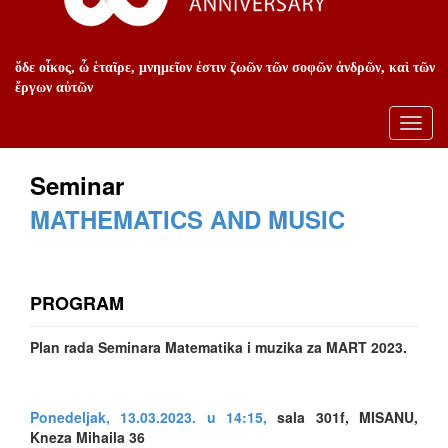
ὅδε οἶκος, ὦ ἑταῖρε, μνημεῖον ἐστιν ζωῶν τῶν σοφῶν ἀνδρῶν, καὶ τῶν
ἔργων αὐτῶν
Toggl
navig
Seminar
MATHEMATICS AND MUSIC
PROGRAM
Plan rada Seminara Matematika i muzika za MART 2023.
Ponedeljak, 13.03.2023. u 14:15,
sala 301f, MISANU,
Kneza Mihaila 36