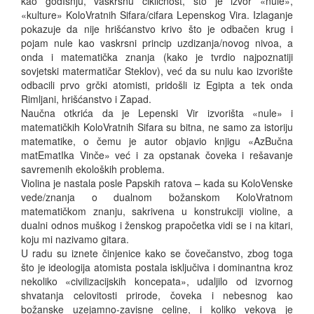
kao godIšnju, vaskrsnu cikličnost, što je izvor «nule»,
«kulture» KoloVratnih Sifara/cifara Lepenskog Vira. Izlaganje
pokazuje da nije hrišćanstvo krivo što je odbačen krug i
pojam nule kao vaskrsni princip uzdizanja/novog nivoa, a
onda i matematička znanja (kako je tvrdio najpoznatiji
sovjetski matermatičar Steklov), već da su nulu kao izvorište
odbacili prvo grčki atomisti, pridošli iz Egipta a tek onda
Rimljani, hrišćanstvo i Zapad.
Naučna otkrića da je Lepenski Vir izvorišta «nule» i
matematičkih KoloVratnih Sifara su bitna, ne samo za istoriju
matematike, o čemu je autor objavio knjigu «AzBučna
matEmatIka Vinče» već i za opstanak čoveka i rešavanje
savremenih ekoloških problema.
Violina je nastala posle Papskih ratova – kada su KoloVenske
vede/znanja o dualnom božanskom KoloVratnom
matematičkom znanju, sakrivena u konstrukciji violine, a
dualni odnos muškog i ženskog prapočetka vidi se i na kitari,
koju mi nazivamo gitara.
U radu su iznete činjenice kako se čovečanstvo, zbog toga
što je ideologija atomista postala isključiva i dominantna kroz
nekoliko «civilizacijskih koncepata», udaljilo od izvornog
shvatanja celovitosti prirode, čoveka i nebesnog kao
božanske uzejamno-zavisne celine, i koliko vekova je