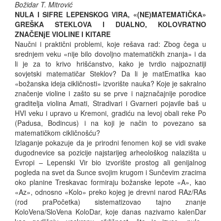
Božidar T. Mitrović
NULA I SIFRE LEPENSKOG VIRA, «(NE)MATEMATIČKA»
GREŠKA STEKLOVA I DUALNO, KOLOVRATNO
ZNAČENjE VIOLINE I KITARE
Naučni i praktični problemi, koje rešava rad: Zbog čega u
srednjem veku «nije bilo dovoljno matematičkih znanja» i da
li je za to krivo hrišćanstvo, kako je tvrdio najpoznatiji
sovjetski matematičar Steklov? Da li je matEmatIka kao
«božanska ideja cikličnosti» izvorište nauka? Koje je sakralno
značenje violine i zašto su se prve i najznačajnije porodice
graditelja violina Amati, Stradivari i Gvarneri pojavile baš u
HVI veku i upravo u Kremoni, gradiću na levoj obali reke Po
(Padusa, Bodincus) i na koji je način to povezano sa
matematičkom cikličnošću?
Izlaganje pokazuje da je prirodni fenomen koji se vidi svake
dugodnevice sa pozicije najstarijeg arheološkog nalazišta u
Evropi – Lepenski Vir bio izvorište prostog ali genijalnog
pogleda na svet da Sunce svojim krugom i Sunčevim zracima
oko planine Treskavac formiraju božanske lepote «A», kao
«Az», odnosno «Kolo» preko kojeg je drevni narod RAz/RAs
(rod praPočetka) sistematizovao tajno znanje
KoloVena/SloVena KoloDar, koje danas nazivamo kalenDar