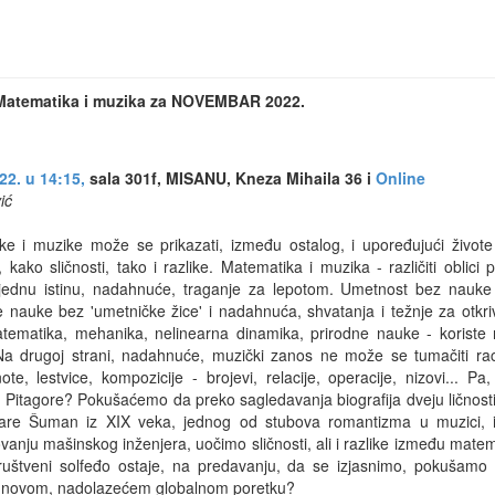
 Matematika i muzika za NOVEMBAR 2022.
22. u 14:15,
sala 301f, MISANU, Kneza Mihaila 36 i
Online
ić
e i muzike može se prikazati, između ostalog, i upoređujući živote
 kako sličnosti, tako i razlike. Matematika i muzika - različiti oblici 
u jednu istinu, nadahnuće, traganje za lepotom. Umetnost bez nauke 
nauke bez 'umetničke žice' i nadahnuća, shvatanja i težnje za otkriv
atematika, mehanika, nelinearna dinamika, prirodne nauke - koriste 
. Na drugoj strani, nadahnuće, muzički zanos ne može se tumačiti r
e, lestvice, kompozicije - brojevi, relacije, operacije, nizovi... Pa,
d Pitagore? Pokušaćemo da preko sagledavanja biografija dveju ličnost
 Klare Šuman iz XIX veka, jednog od stubova romantizma u muzici, i
anju mašinskog inženjera, uočimo sličnosti, ali i razlike između mate
uštveni solfeđo ostaje, na predavanju, da se izjasnimo, pokušam
u novom, nadolazećem globalnom poretku?