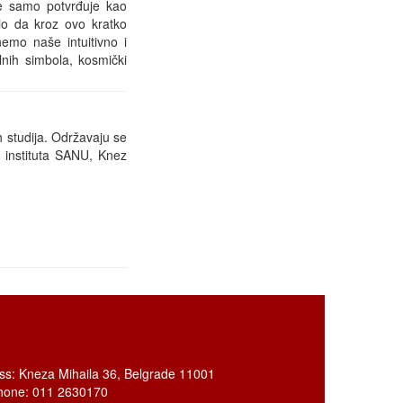
je samo potvrđuje kao
io da kroz ovo kratko
nemo naše intuitivno i
lnih simbola, kosmički
 studija. Održavaju se
 instituta SANU, Knez
ss: Kneza Mihaila 36, Belgrade 11001
hone: 011 2630170