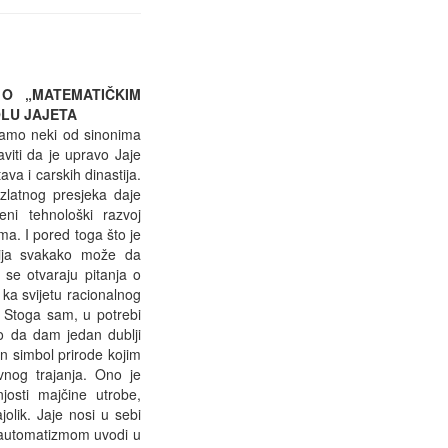
 O „MATEMATIČKIM
OLU JAJETA
 samo neki od sinonima
iti da je upravo Jaje
tava i carskih dinastija.
zlatnog presjeka daje
ni tehnološki razvoj
ma. I pored toga što je
cija svakako može da
 se otvaraju pitanja o
 ka svijetu racionalnog
. Stoga sam, u potrebi
ao da dam jedan dublji
an simbol prirode kojim
vnog trajanja. Ono je
josti majčine utrobe,
jolik. Jaje nosi u sebi
 automatizmom uvodi u