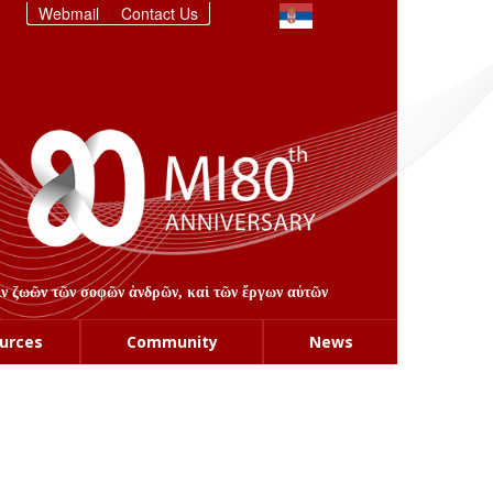
Webmail
Contact Us
στιν ζωῶν τῶν σοφῶν ἀνδρῶν, καὶ τῶν ἔργων αὐτῶν
urces
Community
News