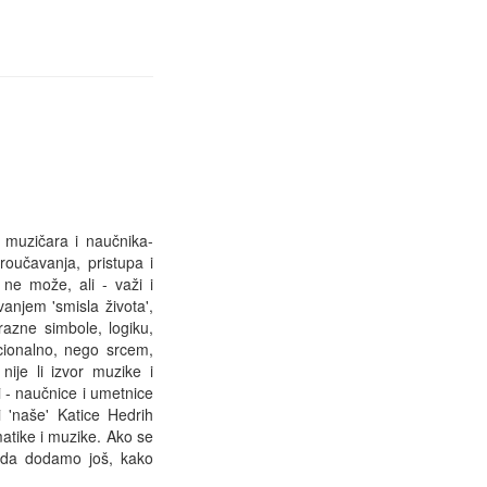
 muzičara i naučnika-
proučavanja, pristupa i
ne može, ali - važi i
anjem 'smisla života',
razne simbole, logiku,
acionalno, nego srcem,
 nije li izvor muzike i
i - naučnice i umetnice
 'naše' Katice Hedrih
matike i muzike. Ako se
o da dodamo još, kako