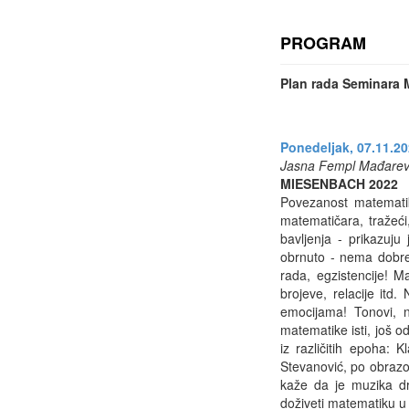
PROGRAM
Plan rada Seminara
Ponedeljak, 07.11.20
Jasna Fempl Mađarev
MIESENBACH 2022
Povezanost matematik
matematičara, tražeći,
bavljenja - prikazuj
obrnuto - nema dobre 
rada, egzistencije! M
brojeve, relacije itd
emocijama! Tonovi, not
matematike isti, još o
iz različitih epoha:
Stevanović, po obrazov
kaže da je muzika dr
doživeti matematiku 