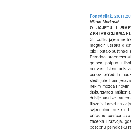
Ponedeljak, 28.11.20
Nikola Marković
O JAJETU I SIME
APSTRAKCIJAMA FU
Simboliku jajeta ne t
mogućih utisaka o sa
bilo i ostalo suštinski 
Prirodno proporciona
gotovo potpun utisa
nedvosmisleno pokazuje
osnov prirodnih nau
sjedinjuje i usmjerav
nekim možda i novim i 
diskurzivnog mišljenj
dublje analize matema
filozofski osvrt na Ja
svjedočimo neke od n
prirodno savršenstvo
začetka i razvoja, gđe
posebnu psihološku r