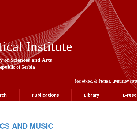
cal Institute
y of Sciences and Arts
Republic of Serbia
ὅδε οἶκος, ὦ ἑταῖρε, μνημεῖον ἐ
rch
Publications
Library
E-reso
CS AND MUSIC