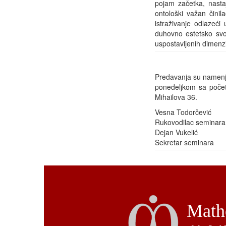
pojam začetka, nasta
ontološki važan čini
istraživanje odlazeći
duhovno estetsko svoj
uspostavljenih dimenzi
Predavanja su namenje
ponedeljkom sa počet
Mihailova 36.
Vesna Todorčević
Rukovodilac seminara
Dejan Vukelić
Sekretar seminara
Mathe