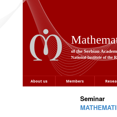
Mathemati
of the Serbian Academ
National Institute of the 
About us
Members
Resea
Seminar
MATHEMATI