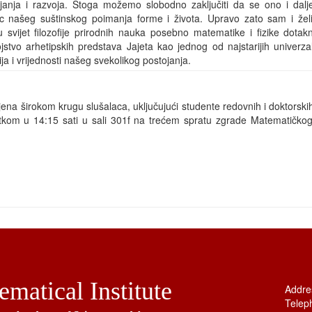
janja i razvoja. Stoga možemo slobodno zaključiti da se ono i dal
lac našeg suštinskog poimanja forme i života. Upravo zato sam i žel
 u svijet filozofije prirodnih nauka posebno matematike i fizike dotak
stvo arhetipskih predstava Jajeta kao jednog od najstarijih univerza
ja i vrijednosti našeg svekolikog postojanja.
na širokom krugu slušalaca, uključujući studente redovnih i doktorskih
kom u 14:15 sati u sali 301f na trećem spratu zgrade Matematičkog
matical Institute
Addre
Telep