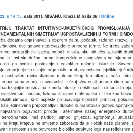
22. u 14:15,
sala 301f, MISANU, Kneza Mihaila 36 i
Online
TRIJI: TRAKTAT INTUITIVNO-UMJETNIČKOG PROMIŠLJANJA
NDAMENTALNIH SIMETRIJA” USPOSTAVLJENIH U FORMI I SIMB
reba dodatno objašnjavati s obzirom da su početak, rađanje i razvoj
vršenstvu ove gotovo neprevaziđene prirodne forme. Ne treba zaborav
simbol najstarijih civilizacija, mnogih religija, okultnih učenja, tajnih druš
lna i u osi simetrična forma, kompoziciono usaglašena sa mjerama 
k da ga svojim postojanjem egzaktno najbolje iskazuje. Savreme
 stremljenje ka dizajnu organskih formi prvenstveno jajolikim rješenji
ka postavljen racionalizmom matematičkog formalizma, naša intui
a neposredna znanja o sveopštoj fizičkoj stvarnosti prirode čime nam
sadržajnijim mostovima između intuicije i nekih opštih simbola i ideja,
a svojstvenom naučnoj fizionomiji same matematike i fizike kao takve
tičkih simbola, kroz aspekte proučavanja bioničkih principa, pokuš
je kao jedinstveno prepoznatljiv i duboko humanizovan gotovo apstrakt
ajvažnijih pojavnosti prirode i alternative našeg energetsko duho
 aerodinamike, naš najdublji simbol gnijezda, egronomija unutrašn
 na kraju krajeva ne smijemo zaboraviti da je i oblik naše planete ja
avan nedvosmisleno potvrđene biološke strukture koja nas refleksnim