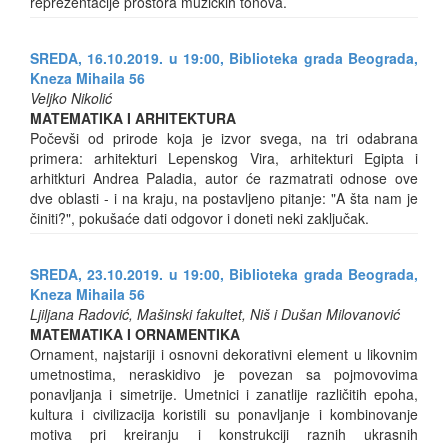
reprezentacije prostora muzičkih tonova.
SREDA, 16.10.2019. u 19:00, Biblioteka grada Beograda,
Kneza Mihaila 56
Veljko Nikolić
MATEMATIKA I ARHITEKTURA
Počevši od prirode koja je izvor svega, na tri odabrana
primera: arhitekturi Lepenskog Vira, arhitekturi Egipta i
arhitkturi Andrea Paladia, autor će razmatrati odnose ove
dve oblasti - i na kraju, na postavljeno pitanje: "A šta nam je
činiti?", pokušaće dati odgovor i doneti neki zaključak.
SREDA, 23.10.2019. u 19:00, Biblioteka grada Beograda,
Kneza Mihaila 56
Ljiljana Radović, Mašinski fakultet, Niš i Dušan Milovanović
MATEMATIKA I ORNAMENTIKA
Ornament, najstariji i osnovni dekorativni element u likovnim
umetnostima, neraskidivo je povezan sa pojmovovima
ponavljanja i simetrije. Umetnici i zanatlije različitih epoha,
kultura i civilizacija koristili su ponavljanje i kombinovanje
motiva pri kreiranju i konstrukciji raznih ukrasnih