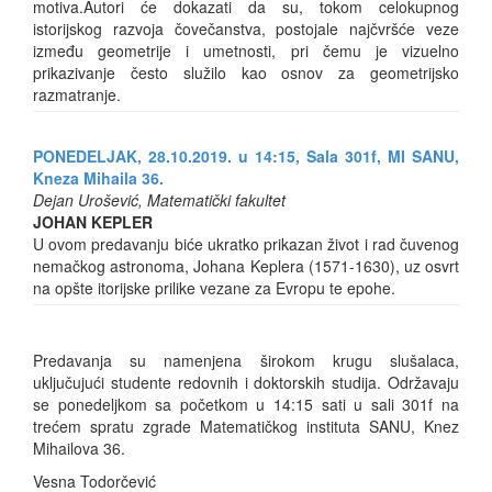
motiva.Autori će dokazati da su, tokom celokupnog
istorijskog razvoja čovečanstva, postojale najčvršće veze
između geometrije i umetnosti, pri čemu je vizuelno
prikazivanje često služilo kao osnov za geometrijsko
razmatranje.
PONEDELJAK, 28.10.2019. u 14:15, Sala 301f, MI SANU,
Kneza Mihaila 36.
Dejan Urošević, Matematički fakultet
JOHAN KEPLER
U ovom predavanju biće ukratko prikazan život i rad čuvenog
nemačkog astronoma, Johana Keplera (1571-1630), uz osvrt
na opšte itorijske prilike vezane za Evropu te epohe.
Predavanja su namenjena širokom krugu slušalaca,
uključujući studente redovnih i doktorskih studija. Održavaju
se ponedeljkom sa početkom u 14:15 sati u sali 301f na
trećem spratu zgrade Matematičkog instituta SANU, Knez
Mihailova 36.
Vesna Todorčević