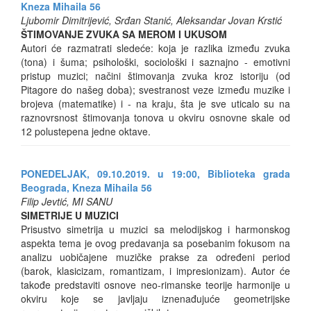
Kneza Mihaila 56
Ljubomir Dimitrijević, Srđan Stanić, Aleksandar Jovan Krstić
ŠTIMOVANJE ZVUKA SA MEROM I UKUSOM
Autori će razmatrati sledeće: koja je razlika između zvuka
(tona) i šuma; psihološki, sociološki i saznajno - emotivni
pristup muzici; načini štimovanja zvuka kroz istoriju (od
Pitagore do našeg doba); svestranost veze između muzike i
brojeva (matematike) i - na kraju, šta je sve uticalo su na
raznovrsnost štimovanja tonova u okviru osnovne skale od
12 polustepena jedne oktave.
PONEDELJAK, 09.10.2019. u 19:00, Biblioteka grada
Beograda, Kneza Mihaila 56
Filip Jevtić, MI SANU
SIMETRIJE U MUZICI
Prisustvo simetrija u muzici sa melodijskog i harmonskog
aspekta tema je ovog predavanja sa posebanim fokusom na
analizu uobičajene muzičke prakse za određeni period
(barok, klasicizam, romantizam, i impresionizam). Autor će
takođe predstaviti osnove neo-rimanske teorije harmonije u
okviru koje se javljaju iznenađujuće geometrijske